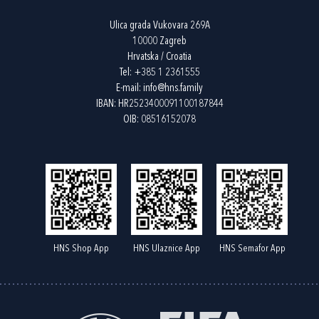
Ulica grada Vukovara 269A
10000 Zagreb
Hrvatska / Croatia
Tel:
+385 1 2361555
E-mail:
info@hns.family
IBAN: HR2523400091100187844
OIB: 08516152078
HNS Shop App
HNS Ulaznice App
HNS Semafor App