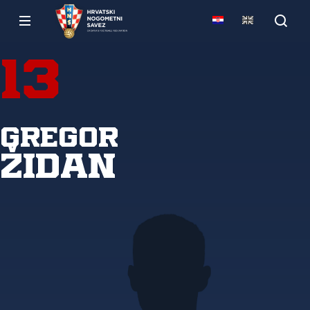
13
Gregor
Židan