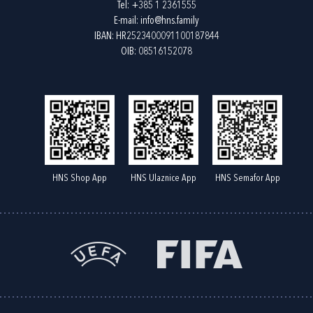
Tel:
+385 1 2361555
E-mail:
info@hns.family
IBAN: HR2523400091100187844
OIB: 08516152078
HNS Shop App
HNS Ulaznice App
HNS Semafor App