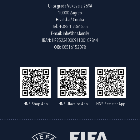
Ulica grada Vukovara 269A
10000 Zagreb
Hrvatska / Croatia
Tel:
+385 1 2361555
E-mail:
info@hns.family
IBAN: HR2523400091100187844
OIB: 08516152078
HNS Shop App
HNS Ulaznice App
HNS Semafor App