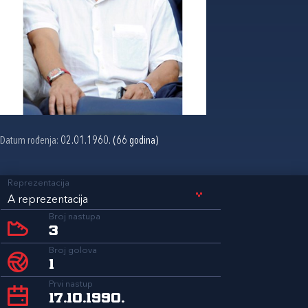
Datum rođenja:
02.01.1960. (66 godina)
Reprezentacija
A reprezentacija
Broj nastupa
3
Broj golova
1
Prvi nastup
17.10.1990.