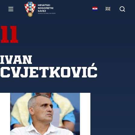
11
Ivan
Cvjetković