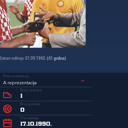
Datum rođenja:
01.09.1960. (65 godina)
Reprezentacija
A reprezentacija
Broj nastupa
1
Broj golova
0
Prvi nastup
17.10.1990.