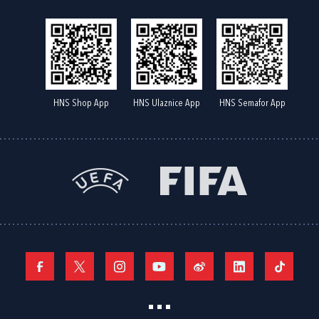
HNS Shop App
HNS Ulaznice App
HNS Semafor App