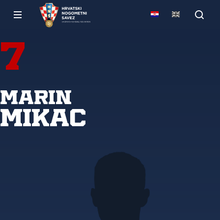
7
Marin
Mikac