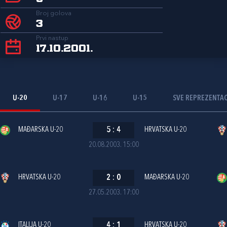
Broj golova
3
Prvi nastup
17.10.2001.
U-20
U-17
U-16
U-15
SVE REPREZENTAC
MAĐARSKA U-20
5
:
4
HRVATSKA U-20
20.08.2003. 15:00
HRVATSKA U-20
2
:
0
MAĐARSKA U-20
27.05.2003. 17:00
ITALIJA U-20
4
:
1
HRVATSKA U-20