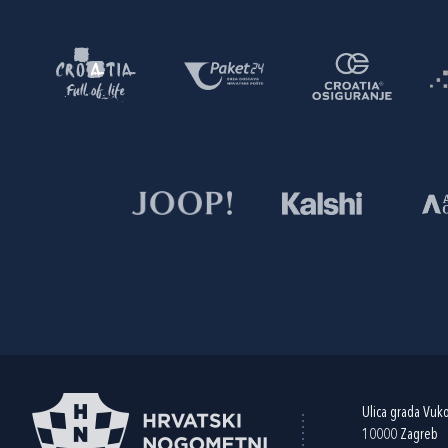
Ulica grada Vuk
10000 Zagreb