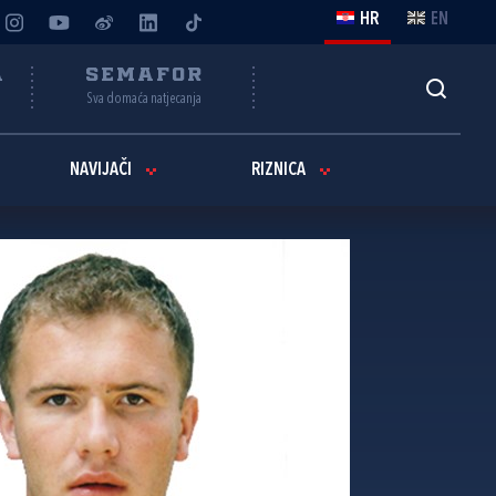
HR
EN
A
SEMAFOR
Sva domaća natjecanja
NAVIJAČI
RIZNICA