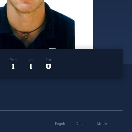
Pob
Ner
Por
1
1
0
Pogotci
Kartoni
Minute