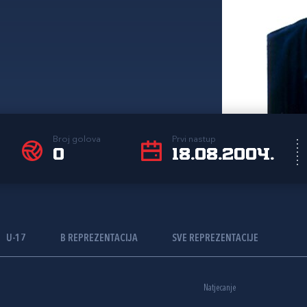
Broj golova
Prvi nastup
0
18.08.2004.
U-17
B REPREZENTACIJA
SVE REPREZENTACIJE
Natjecanje