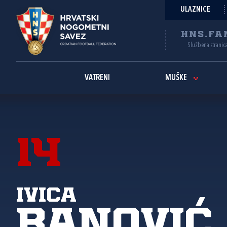
ULAZNICE
HNS.FA
Službena stranic
VATRENI
MUŠKE
14
Ivica
Banović