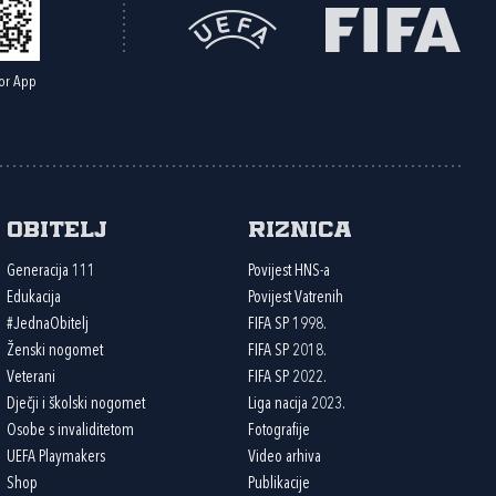
or App
Obitelj
Riznica
Generacija 111
Povijest HNS-a
Edukacija
Povijest Vatrenih
#JednaObitelj
FIFA SP 1998.
Ženski nogomet
FIFA SP 2018.
Veterani
FIFA SP 2022.
Dječji i školski nogomet
Liga nacija 2023.
Osobe s invaliditetom
Fotografije
UEFA Playmakers
Video arhiva
Shop
Publikacije