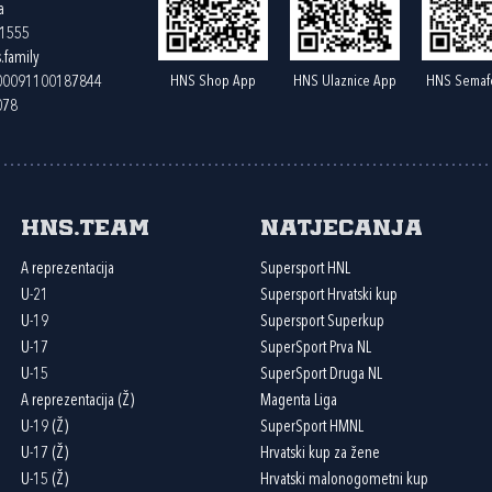
a
61555
.family
HNS Shop App
HNS Ulaznice App
HNS Semaf
400091100187844
078
HNS.team
Natjecanja
A reprezentacija
Supersport HNL
U-21
Supersport Hrvatski kup
U-19
Supersport Superkup
U-17
SuperSport Prva NL
U-15
SuperSport Druga NL
A reprezentacija (Ž)
Magenta Liga
U-19 (Ž)
SuperSport HMNL
U-17 (Ž)
Hrvatski kup za žene
U-15 (Ž)
Hrvatski malonogometni kup