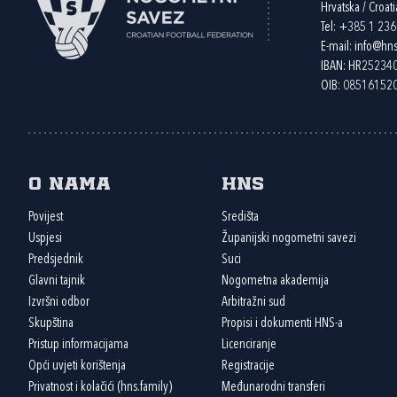
Hrvatska / Croati
Tel:
+385 1 23
E-mail:
info@hns
IBAN: HR2523
OIB: 08516152
O nama
HNS
Povijest
Središta
Uspjesi
Županijski nogometni savezi
Predsjednik
Suci
Glavni tajnik
Nogometna akademija
Izvršni odbor
Arbitražni sud
Skupština
Propisi i dokumenti HNS-a
Pristup informacijama
Licenciranje
Opći uvjeti korištenja
Registracije
Privatnost i kolačići (hns.family)
Međunarodni transferi