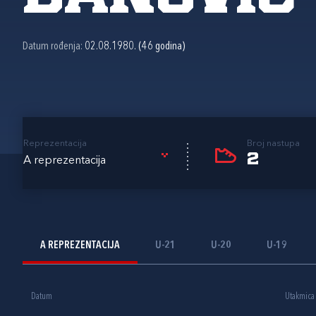
Datum rođenja:
02.08.1980. (46 godina)
Reprezentacija
Broj nastupa
2
A reprezentacija
A REPREZENTACIJA
U-21
U-20
U-19
Datum
Utakmica