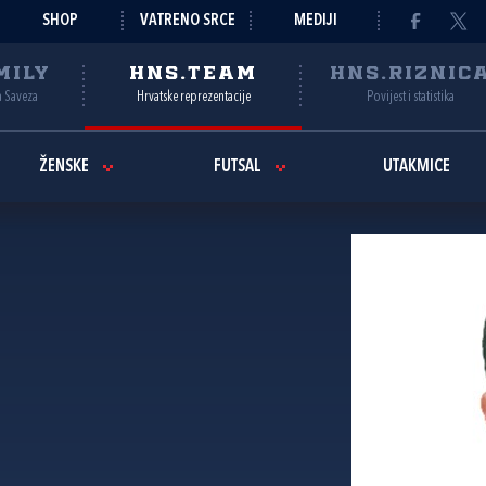
SHOP
VATRENO SRCE
MEDIJI
MILY
HNS.TEAM
HNS.RIZNIC
a Saveza
Hrvatske reprezentacije
Povijest i statistika
ŽENSKE
FUTSAL
UTAKMICE