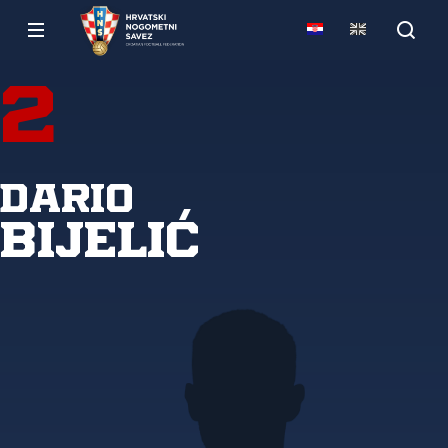
2
Dario
Bijelić