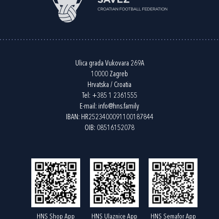
Ulica grada Vukovara 269A
10000 Zagreb
Hrvatska / Croatia
Tel:
+385 1 2361555
E-mail:
info@hns.family
IBAN: HR2523400091100187844
OIB: 08516152078
HNS Shop App
HNS Ulaznice App
HNS Semafor App