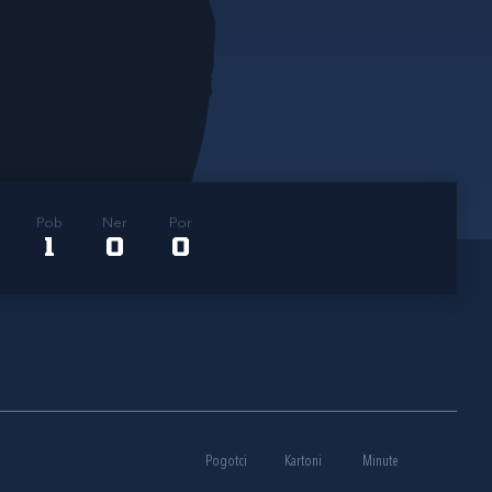
Pob
Ner
Por
1
0
0
Pogotci
Kartoni
Minute