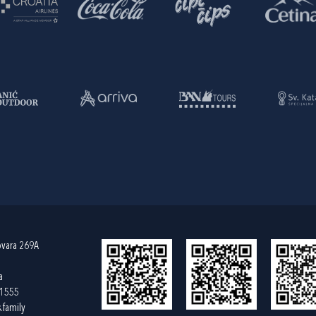
ovara 269A
a
61555
.family