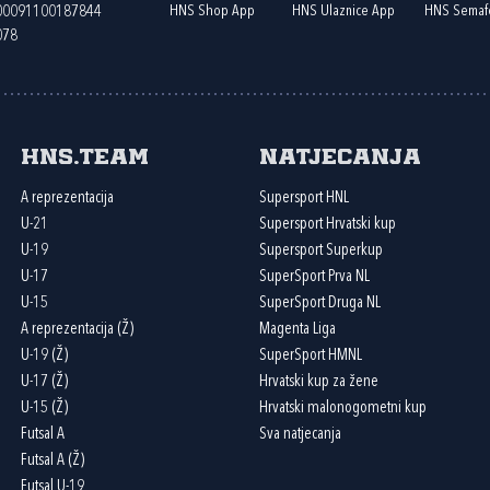
HNS Shop App
HNS Ulaznice App
HNS Semaf
400091100187844
078
HNS.team
Natjecanja
A reprezentacija
Supersport HNL
U-21
Supersport Hrvatski kup
U-19
Supersport Superkup
U-17
SuperSport Prva NL
U-15
SuperSport Druga NL
A reprezentacija (Ž)
Magenta Liga
U-19 (Ž)
SuperSport HMNL
U-17 (Ž)
Hrvatski kup za žene
U-15 (Ž)
Hrvatski malonogometni kup
Futsal A
Sva natjecanja
Futsal A (Ž)
Futsal U-19