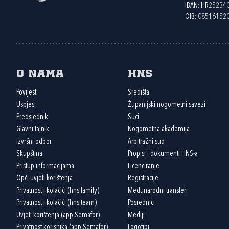
IBAN: HR2523
OIB: 08516152
O nama
HNS
Povijest
Središta
Uspjesi
Županijski nogometni savezi
Predsjednik
Suci
Glavni tajnik
Nogometna akademija
Izvršni odbor
Arbitražni sud
Skupština
Propisi i dokumenti HNS-a
Pristup informacijama
Licenciranje
Opći uvjeti korištenja
Registracije
Privatnost i kolačići (hns.family)
Međunarodni transferi
Privatnost i kolačići (hns.team)
Posrednici
Uvjeti korištenja (app Semafor)
Mediji
Privatnost korisnika (app Semafor)
Logotipi