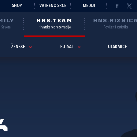
SHOP
VATRENO SRCE
MEDIJI
MILY
HNS.TEAM
HNS.RIZNIC
a Saveza
Hrvatske reprezentacije
Povijest i statistika
ŽENSKE
FUTSAL
UTAKMICE
ć