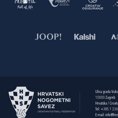
Ulica grada Vuk
10000 Zagreb
Hrvatska / Croati
Tel:
+385 1 23
E-mail:
info@hns