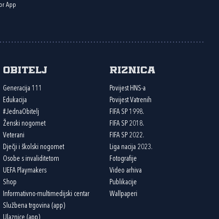
or App
Obitelj
Riznica
Generacija 111
Povijest HNS-a
Edukacija
Povijest Vatrenih
#JednaObitelj
FIFA SP 1998.
Ženski nogomet
FIFA SP 2018.
Veterani
FIFA SP 2022.
Dječji i školski nogomet
Liga nacija 2023.
Osobe s invaliditetom
Fotografije
UEFA Playmakers
Video arhiva
Shop
Publikacije
Informativno-multimedijski centar
Wallpaperi
Službena trgovina (app)
Ulaznice (app)