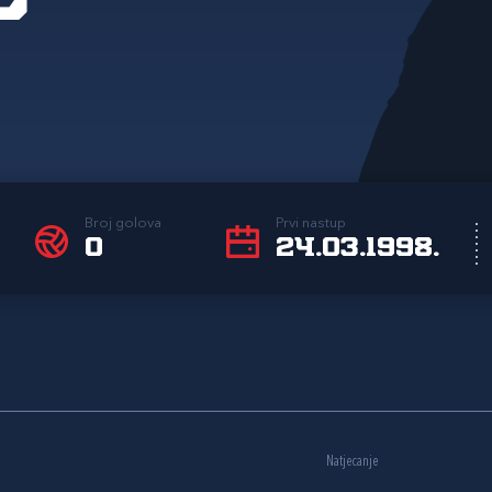
Broj golova
Prvi nastup
0
24.03.1998.
Natjecanje