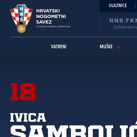
ULAZNICE
HNS.FA
Službena stranic
VATRENI
MUŠKE
18
Ivica
Samboli