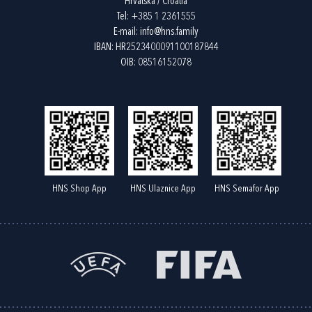
Hrvatska / Croatia
Tel:
+385 1 2361555
E-mail:
info@hns.family
IBAN: HR2523400091100187844
OIB: 08516152078
HNS Shop App
HNS Ulaznice App
HNS Semafor App