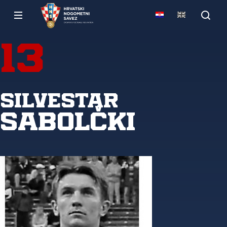
13
Silvestar
Sabolčki