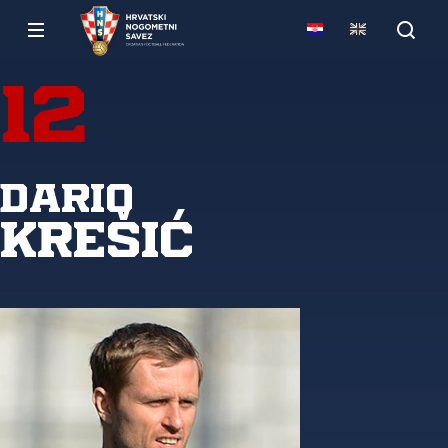
12
Dario
Krešić