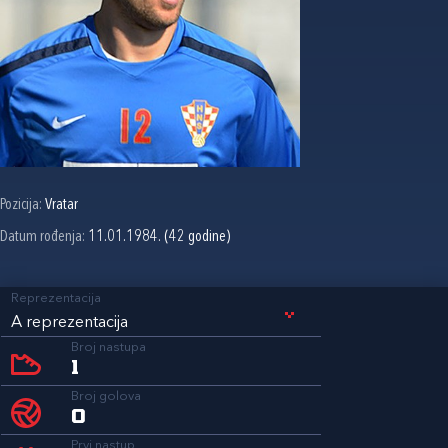
Pozicija:
Vratar
Datum rođenja:
11.01.1984. (42 godine)
Reprezentacija
A reprezentacija
Broj nastupa
1
Broj golova
0
Prvi nastup