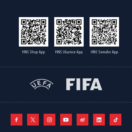
HNS Shop App
HNS Ulaznice App
HNS Semafor App