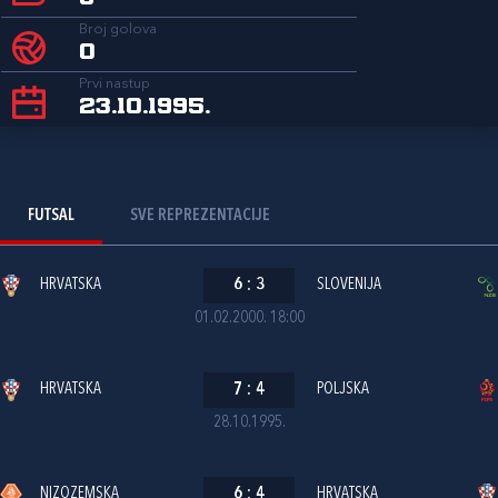
Broj golova
0
Prvi nastup
23.10.1995.
FUTSAL
SVE REPREZENTACIJE
HRVATSKA
6
:
3
SLOVENIJA
01.02.2000. 18:00
HRVATSKA
7
:
4
POLJSKA
28.10.1995.
NIZOZEMSKA
6
:
4
HRVATSKA