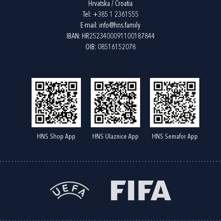
Hrvatska / Croatia
Tel:
+385 1 2361555
E-mail:
info@hns.family
IBAN: HR2523400091100187844
OIB: 08516152078
HNS Shop App
HNS Ulaznice App
HNS Semafor App