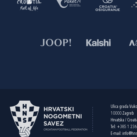
Ulica grada Vuk
10000 Zagreb
Hrvatska / Croati
Tel:
+385 1 23
E-mail:
info@hns