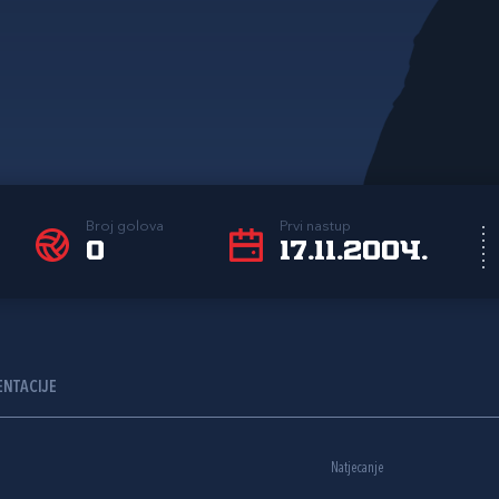
Broj golova
Prvi nastup
0
17.11.2004.
ENTACIJE
Natjecanje