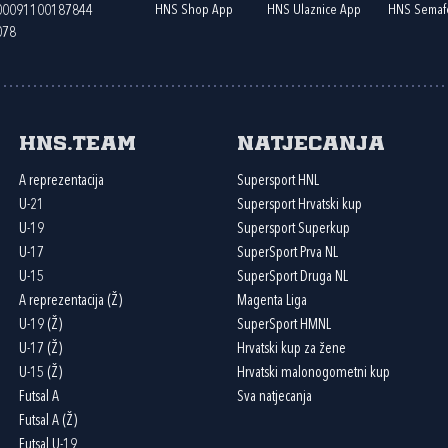
HNS Shop App
HNS Ulaznice App
HNS Semaf
400091100187844
078
HNS.team
Natjecanja
A reprezentacija
Supersport HNL
U-21
Supersport Hrvatski kup
U-19
Supersport Superkup
U-17
SuperSport Prva NL
U-15
SuperSport Druga NL
A reprezentacija (Ž)
Magenta Liga
U-19 (Ž)
SuperSport HMNL
U-17 (Ž)
Hrvatski kup za žene
U-15 (Ž)
Hrvatski malonogometni kup
Futsal A
Sva natjecanja
Futsal A (Ž)
Futsal U-19