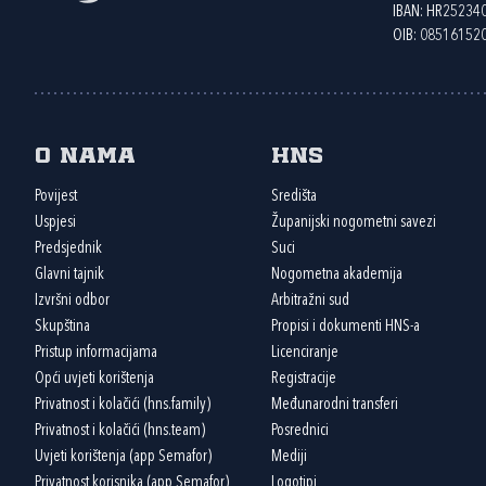
IBAN: HR2523
OIB: 08516152
O nama
HNS
Povijest
Središta
Uspjesi
Županijski nogometni savezi
Predsjednik
Suci
Glavni tajnik
Nogometna akademija
Izvršni odbor
Arbitražni sud
Skupština
Propisi i dokumenti HNS-a
Pristup informacijama
Licenciranje
Opći uvjeti korištenja
Registracije
Privatnost i kolačići (hns.family)
Međunarodni transferi
Privatnost i kolačići (hns.team)
Posrednici
Uvjeti korištenja (app Semafor)
Mediji
Privatnost korisnika (app Semafor)
Logotipi