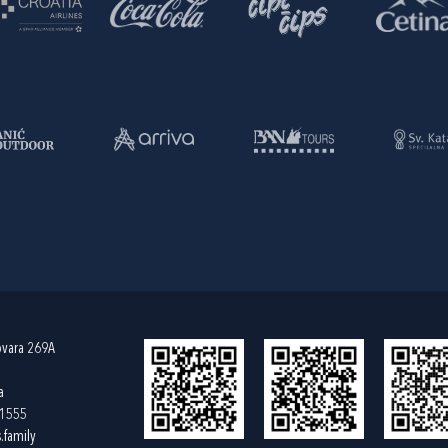
ovara 269A
a
61555
.family