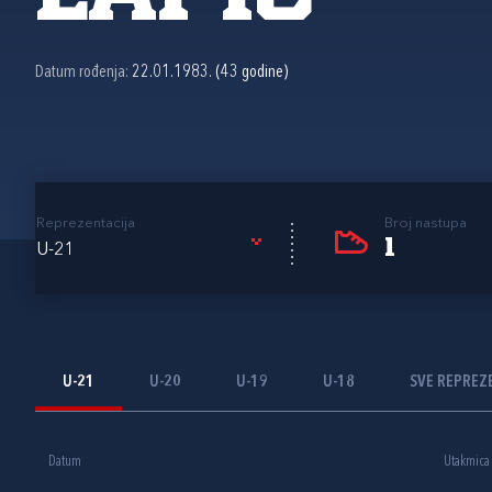
Datum rođenja:
22.01.1983. (43 godine)
Reprezentacija
Broj nastupa
1
U-21
U-21
U-20
U-19
U-18
SVE REPREZ
Datum
Utakmica