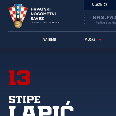
ULAZNICE
HNS.FA
Službena stranic
VATRENI
MUŠKE
13
Stipe
Lapić