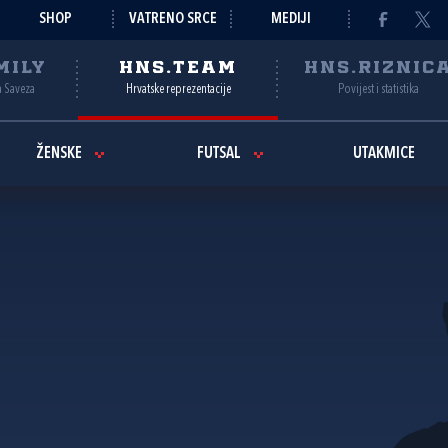
SHOP
VATRENO SRCE
MEDIJI
MILY
HNS.TEAM
HNS.RIZNIC
a Saveza
Hrvatske reprezentacije
Povijest i statistika
ŽENSKE
FUTSAL
UTAKMICE