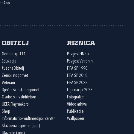
or App
Obitelj
Riznica
Generacija 111
Povijest HNS-a
Edukacija
Povijest Vatrenih
#JednaObitelj
FIFA SP 1998.
Ženski nogomet
FIFA SP 2018.
Veterani
FIFA SP 2022.
Dječji i školski nogomet
Liga nacija 2023.
Osobe s invaliditetom
Fotografije
UEFA Playmakers
Video arhiva
Shop
Publikacije
Informativno-multimedijski centar
Wallpaperi
Službena trgovina (app)
Ulaznice (app)