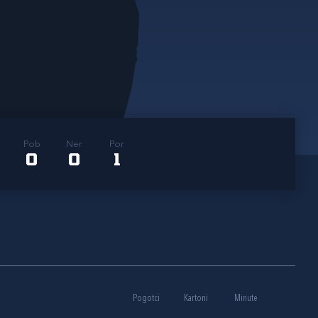
Pob
Ner
Por
0
0
1
Pogotci
Kartoni
Minute