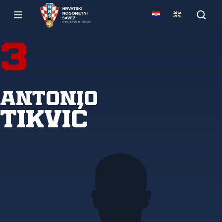
3
Antonio
Tikvić