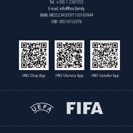
Tel:
+385 1 2361555
E-mail:
info@hns.family
IBAN: HR2523400091100187844
OIB: 08516152078
HNS Shop App
HNS Ulaznice App
HNS Semafor App