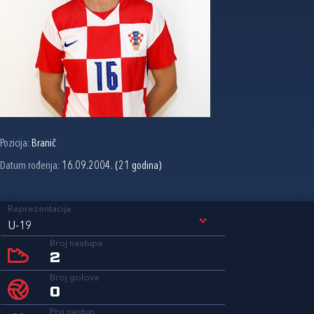
Pozicija:
Branič
Datum rođenja:
16.09.2004. (21 godina)
Reprezentacija
U-19
Broj nastupa
2
Broj golova
0
Prvi nastup