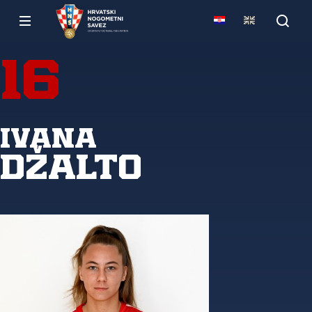
16
Ivana
Džalto