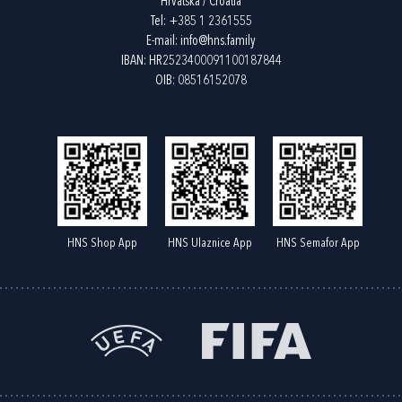
Hrvatska / Croatia
Tel:
+385 1 2361555
E-mail:
info@hns.family
IBAN: HR2523400091100187844
OIB: 08516152078
HNS Shop App
HNS Ulaznice App
HNS Semafor App