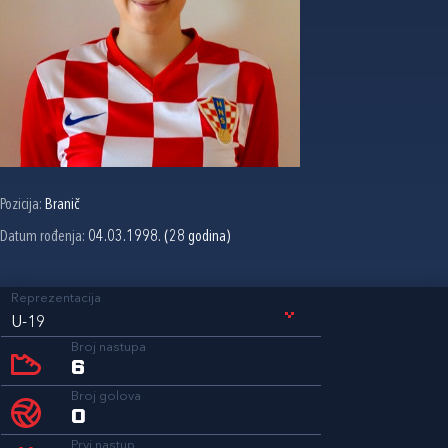
Pozicija:
Branič
Datum rođenja:
04.03.1998. (28 godina)
Reprezentacija
U-19
Broj nastupa
6
Broj golova
0
Prvi nastup