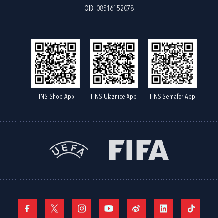
OIB: 08516152078
HNS Shop App
HNS Ulaznice App
HNS Semafor App