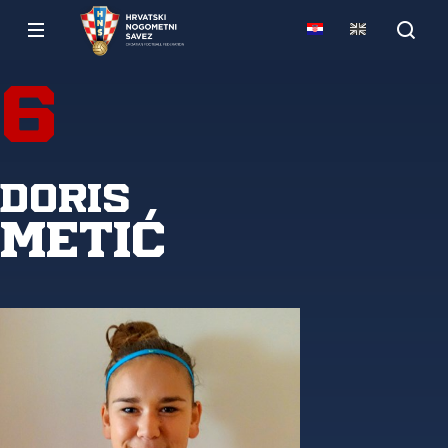
6
Doris
Metić