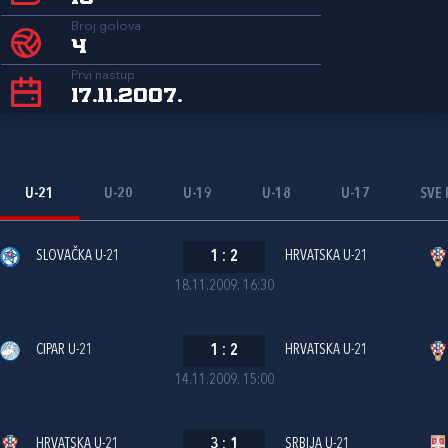
Broj golova
4
Prvi nastup
17.11.2007.
U-21
U-20
U-19
U-18
U-17
SVE 
SLOVAČKA U-21
1
:
2
HRVATSKA U-21
18.11.2009. 16:30
CIPAR U-21
1
:
2
HRVATSKA U-21
14.11.2009. 15:00
HRVATSKA U-21
3
:
1
SRBIJA U-21