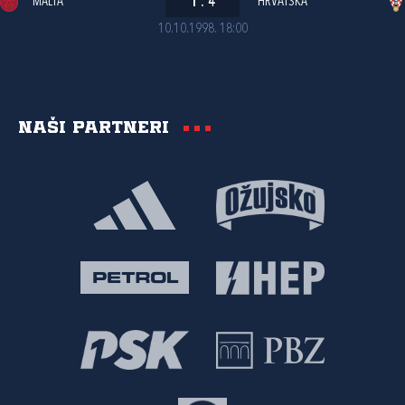
MALTA
1
:
4
HRVATSKA
10.10.1998. 18:00
Naši partneri