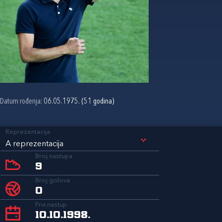
Datum rođenja:
06.05.1975. (51 godina)
Reprezentacija
A reprezentacija
Broj nastupa
9
Broj golova
0
Prvi nastup
10.10.1998.