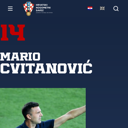
14
Mario
Cvitanović