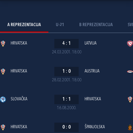
A REPREZENTACIJA
U-21
B REPREZENTACIJA
SV
HRVATSKA
4
:
1
LATVIJA
24.03.2001. 18:00
HRVATSKA
1
:
0
AUSTRIJA
28.02.2001. 18:00
SLOVAČKA
1
:
1
HRVATSKA
16.08.2000.
HRVATSKA
0
:
0
ŠPANJOLSKA