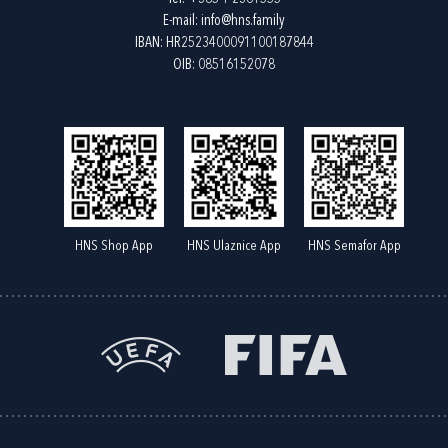
E-mail:
info@hns.family
IBAN: HR2523400091100187844
OIB: 08516152078
HNS Shop App
HNS Ulaznice App
HNS Semafor App