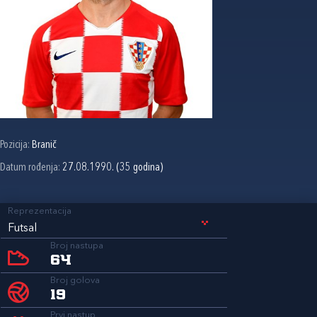
Pozicija:
Branič
Datum rođenja:
27.08.1990. (35 godina)
Reprezentacija
Futsal
Broj nastupa
64
Broj golova
19
Prvi nastup