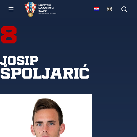
8
Josip
Špoljarić