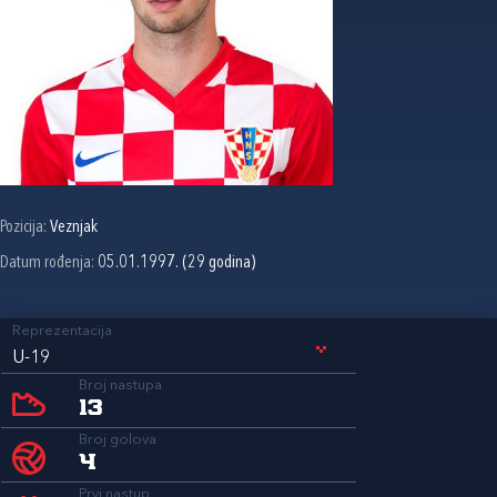
Pozicija:
Veznjak
Datum rođenja:
05.01.1997. (29 godina)
Reprezentacija
U-19
Broj nastupa
13
Broj golova
4
Prvi nastup