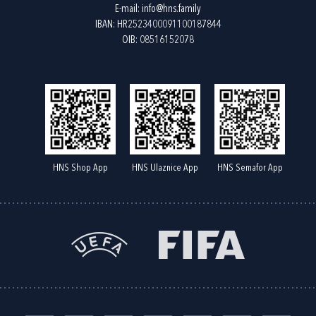
E-mail:
info@hns.family
IBAN: HR2523400091100187844
OIB: 08516152078
HNS Shop App
HNS Ulaznice App
HNS Semafor App