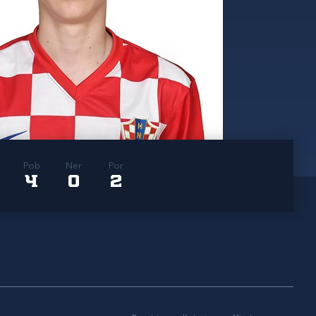
Pob
Ner
Por
4
0
2