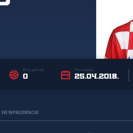
Broj golova
Prvi nastup
0
25.04.2018.
SVE REPREZENTACIJE