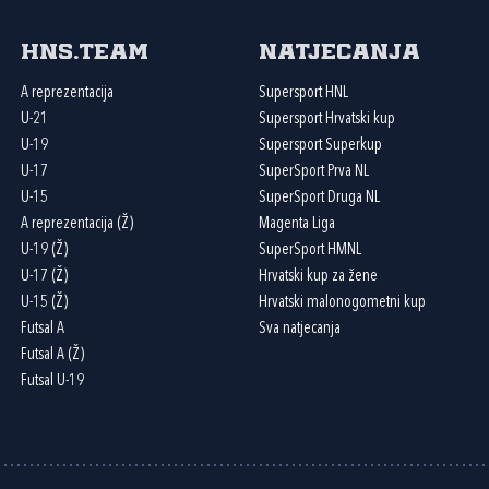
HNS.team
Natjecanja
A reprezentacija
Supersport HNL
U-21
Supersport Hrvatski kup
U-19
Supersport Superkup
U-17
SuperSport Prva NL
U-15
SuperSport Druga NL
A reprezentacija (Ž)
Magenta Liga
U-19 (Ž)
SuperSport HMNL
U-17 (Ž)
Hrvatski kup za žene
U-15 (Ž)
Hrvatski malonogometni kup
Futsal A
Sva natjecanja
Futsal A (Ž)
Futsal U-19