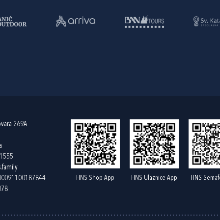
ovara 269A
a
61555
.family
HNS Shop App
HNS Ulaznice App
HNS Semaf
400091100187844
078