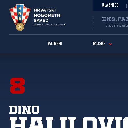
ULAZNICE
HNS.FA
Službena stranic
VATRENI
MUŠKE
8
Dino
Halilovi