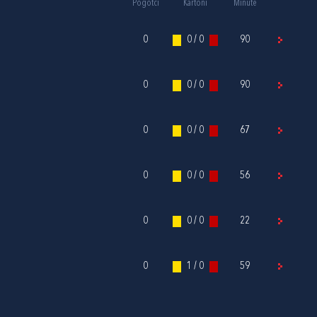
Pogotci
Kartoni
Minute
0
0 / 0
90
0
0 / 0
90
0
0 / 0
67
0
0 / 0
56
0
0 / 0
22
0
1 / 0
59