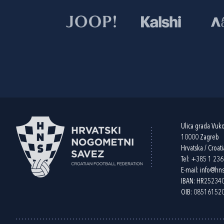
Ulica grada Vuk
10000 Zagreb
Hrvatska / Croati
Tel:
+385 1 23
E-mail:
info@hns
IBAN: HR2523
OIB: 08516152