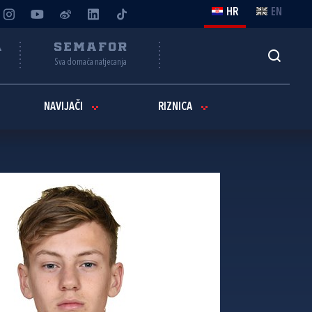
HR
EN
A
SEMAFOR
Sva domaća natjecanja
NAVIJAČI
RIZNICA