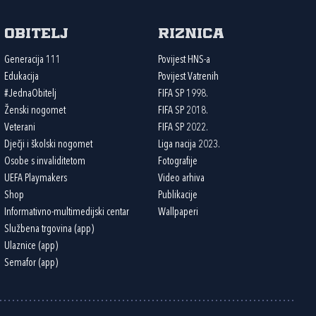
Obitelj
Riznica
Generacija 111
Povijest HNS-a
Edukacija
Povijest Vatrenih
#JednaObitelj
FIFA SP 1998.
Ženski nogomet
FIFA SP 2018.
Veterani
FIFA SP 2022.
Dječji i školski nogomet
Liga nacija 2023.
Osobe s invaliditetom
Fotografije
UEFA Playmakers
Video arhiva
Shop
Publikacije
Informativno-multimedijski centar
Wallpaperi
Službena trgovina (app)
Ulaznice (app)
Semafor (app)