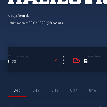
Pozicija:
Veznjak
Datum rođenja:
08.02.1998. (28 godina)
Reprezentacija
Broj nastupa
6
U-20
U-20
U-19
U-18
U-17
U-16