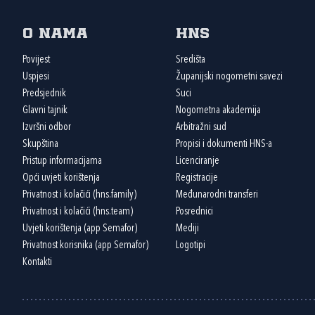
O nama
HNS
Povijest
Središta
Uspjesi
Županijski nogometni savezi
Predsjednik
Suci
Glavni tajnik
Nogometna akademija
Izvršni odbor
Arbitražni sud
Skupština
Propisi i dokumenti HNS-a
Pristup informacijama
Licenciranje
Opći uvjeti korištenja
Registracije
Privatnost i kolačići (hns.family)
Međunarodni transferi
Privatnost i kolačići (hns.team)
Posrednici
Uvjeti korištenja (app Semafor)
Mediji
Privatnost korisnika (app Semafor)
Logotipi
Kontakti