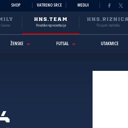
SHOP
VATRENO SRCE
MEDIJI
MILY
HNS.TEAM
HNS.RIZNIC
a Saveza
Hrvatske reprezentacije
Povijest i statistika
ŽENSKE
FUTSAL
UTAKMICE
ć