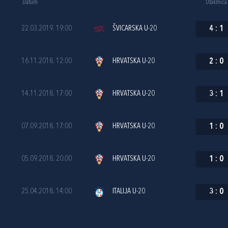
Datum
Utakmica
22.03.2019. 19:00
ŠVICARSKA U-20
4
:
1
16.11.2018. 12:00
HRVATSKA U-20
2
:
0
14.11.2018. 17:00
HRVATSKA U-20
3
:
1
07.09.2018. 17:00
HRVATSKA U-20
1
:
0
05.09.2018. 20:00
HRVATSKA U-20
1
:
0
25.04.2018. 14:00
ITALIJA U-20
3
:
0