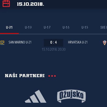
15.10.2018.
U-21
U-19
U-17
U-16
U-15
SVE 
SAN MARINO U-21
0
:
4
HRVATSKA U-21
15.10.2018. 20:30
Naši partneri