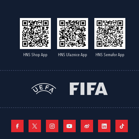
HNS Shop App
HNS Ulaznice App
HNS Semafor App