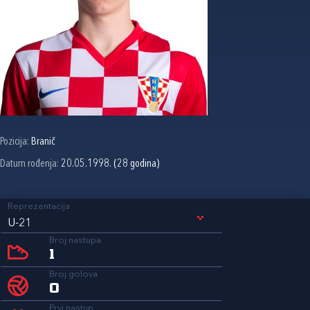
Pozicija:
Branič
Datum rođenja:
20.05.1998. (28 godina)
Reprezentacija
U-21
Broj nastupa
1
Broj golova
0
Prvi nastup