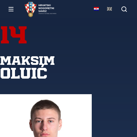
14
Maksim
Oluić