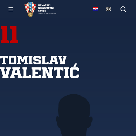
11
Tomislav
Valentić