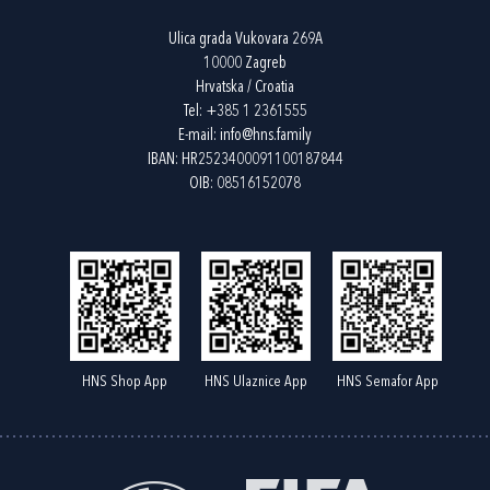
Ulica grada Vukovara 269A
10000 Zagreb
Hrvatska / Croatia
Tel:
+385 1 2361555
E-mail:
info@hns.family
IBAN: HR2523400091100187844
OIB: 08516152078
HNS Shop App
HNS Ulaznice App
HNS Semafor App