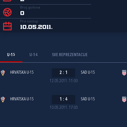
Broj golova
0
Prvi nastup
10.05.2011.
U-15
U-14
SVE REPREZENTACIJE
HRVATSKA U-15
2
:
1
SAD U-15
12.05.2011. 11:00
HRVATSKA U-15
1
:
4
SAD U-15
10.05.2011. 17:00