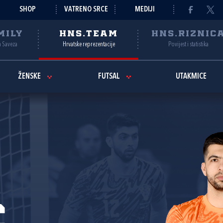
SHOP
VATRENO SRCE
MEDIJI
MILY
HNS.TEAM
HNS.RIZNIC
a Saveza
Hrvatske reprezentacije
Povijest i statistika
ŽENSKE
FUTSAL
UTAKMICE
ć