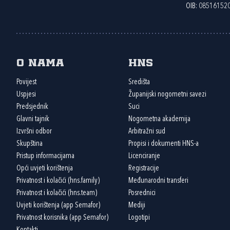
OIB: 08516152
O nama
HNS
Povijest
Središta
Uspjesi
Županijski nogometni savezi
Predsjednik
Suci
Glavni tajnik
Nogometna akademija
Izvršni odbor
Arbitražni sud
Skupština
Propisi i dokumenti HNS-a
Pristup informacijama
Licenciranje
Opći uvjeti korištenja
Registracije
Privatnost i kolačići (hns.family)
Međunarodni transferi
Privatnost i kolačići (hns.team)
Posrednici
Uvjeti korištenja (app Semafor)
Mediji
Privatnost korisnika (app Semafor)
Logotipi