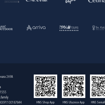
ovara 269A
a
61555
.family
HNS Shop App
HNS Ulaznice App
HNS Semaf
400091100187844