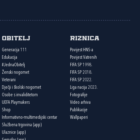
Obitelj
Riznica
Generacija 111
Povijest HNS-a
Edukacija
Povijest Vatrenih
#JednaObitelj
FIFA SP 1998.
Ženski nogomet
FIFA SP 2018.
Veterani
FIFA SP 2022.
Dječji i školski nogomet
Liga nacija 2023.
Osobe s invaliditetom
Fotografije
UEFA Playmakers
Video arhiva
Shop
Publikacije
Informativno-multimedijski centar
Wallpaperi
Službena trgovina (app)
Ulaznice (app)