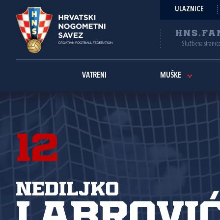
ULAZNICE
HNS.FA
Službena stranic
VATRENI
MUŠKE
12
Nediljko
Labrovi