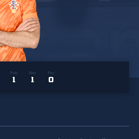
Pob
Ner
Por
1
1
0