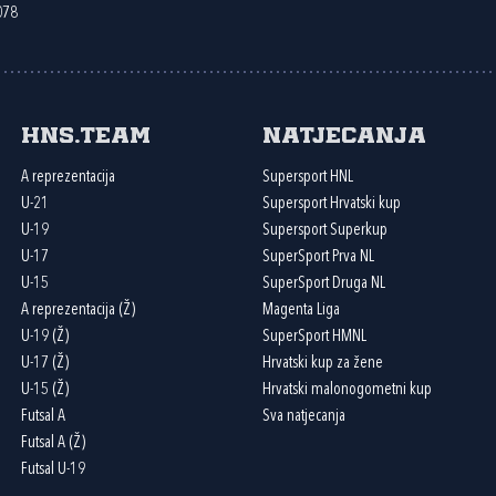
078
HNS.team
Natjecanja
A reprezentacija
Supersport HNL
U-21
Supersport Hrvatski kup
U-19
Supersport Superkup
U-17
SuperSport Prva NL
U-15
SuperSport Druga NL
A reprezentacija (Ž)
Magenta Liga
U-19 (Ž)
SuperSport HMNL
U-17 (Ž)
Hrvatski kup za žene
U-15 (Ž)
Hrvatski malonogometni kup
Futsal A
Sva natjecanja
Futsal A (Ž)
Futsal U-19