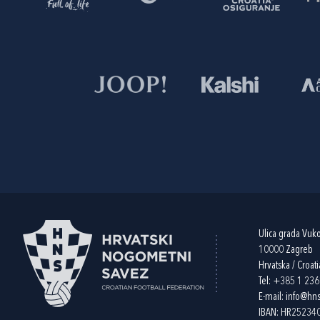
Ulica grada Vuk
10000 Zagreb
Hrvatska / Croati
Tel:
+385 1 23
E-mail:
info@hns
IBAN: HR2523