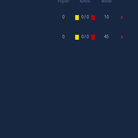
Pogotci
Kartoni
Minute
0
0 / 0
10
0
0 / 0
45