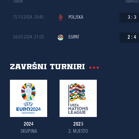
Datum
Utakmica
15.10.2024. 20:45
POLJSKA
3
:
3
26.03.2024. 21:00
EGIPAT
2
:
4
Završni turniri
2024
2023
SKUPINA
2. MJESTO