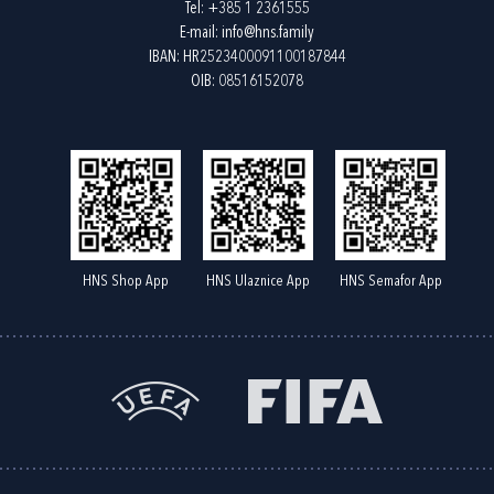
Tel:
+385 1 2361555
E-mail:
info@hns.family
IBAN: HR2523400091100187844
OIB: 08516152078
HNS Shop App
HNS Ulaznice App
HNS Semafor App