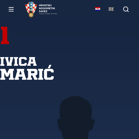
1
Ivica
Marić