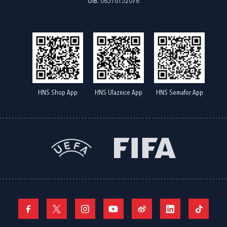
OIB: 08516152078
HNS Shop App
HNS Ulaznice App
HNS Semafor App