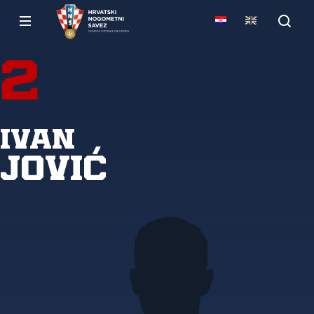
2
Ivan
Jović