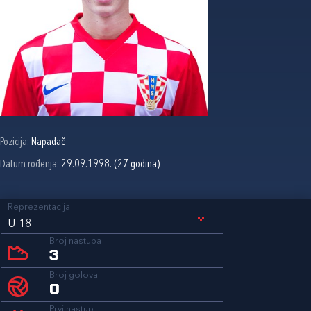
Pozicija:
Napadač
Datum rođenja:
29.09.1998. (27 godina)
Reprezentacija
U-18
Broj nastupa
3
Broj golova
0
Prvi nastup