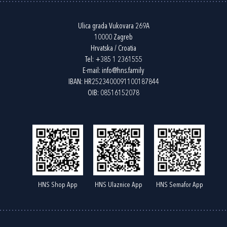
Ulica grada Vukovara 269A
10000 Zagreb
Hrvatska / Croatia
Tel:
+385 1 2361555
E-mail:
info@hns.family
IBAN: HR2523400091100187844
OIB: 08516152078
HNS Shop App
HNS Ulaznice App
HNS Semafor App