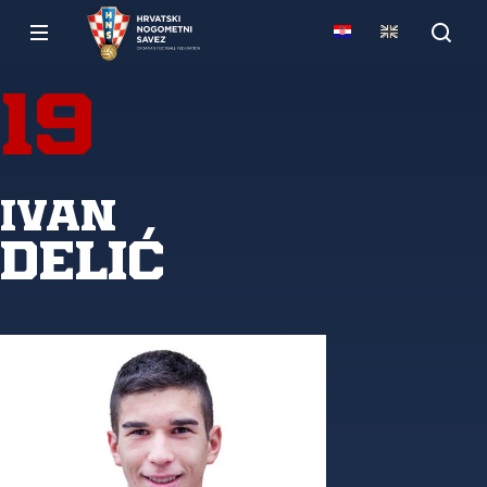
19
Ivan
Delić