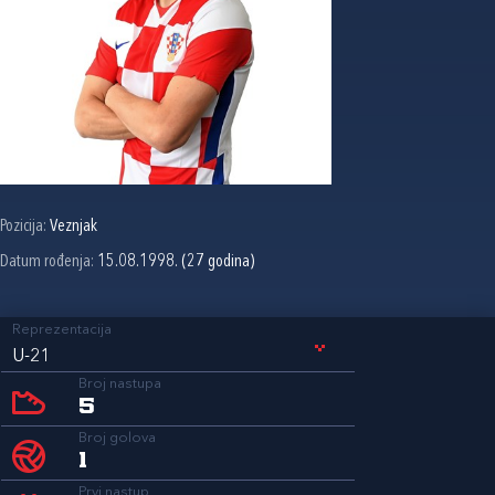
Pozicija:
Veznjak
Datum rođenja:
15.08.1998. (27 godina)
Reprezentacija
U-21
Broj nastupa
5
Broj golova
1
Prvi nastup