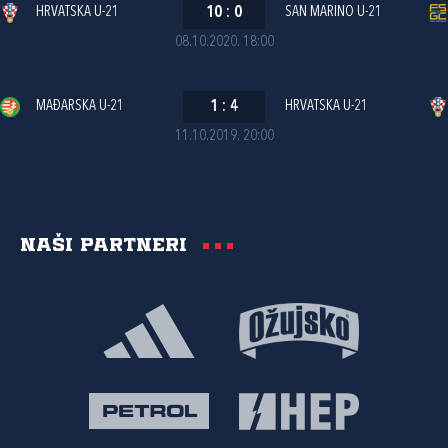
HRVATSKA U-21
10
:
0
SAN MARINO U-21
08.10.2020. 18:00
MAĐARSKA U-21
1
:
4
HRVATSKA U-21
11.10.2019. 20:00
Naši partneri