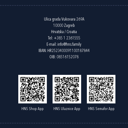
Ulica grada Vukovara 269A
10000 Zagreb
Hrvatska / Croatia
Tel:
+385 1 2361555
E-mail:
info@hns.family
IBAN: HR2523400091100187844
OIB: 08516152078
HNS Shop App
HNS Ulaznice App
HNS Semafor App