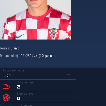
Pozicija:
Branič
Datum rođenja:
16.09.1995. (30 godina)
Reprezentacija
U-20
Broj nastupa
2
Broj golova
0
Prvi nastup