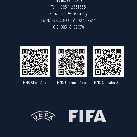
Hrvatska / Croatia
Tel:
+385 1 2361555
E-mail:
info@hns.family
IBAN: HR2523400091100187844
OIB: 08516152078
HNS Shop App
HNS Ulaznice App
HNS Semafor App