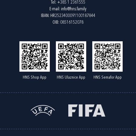
Tel:
+385 1 2361555
E-mail:
info@hns.family
IBAN: HR2523400091100187844
OIB: 08516152078
HNS Shop App
HNS Ulaznice App
HNS Semafor App