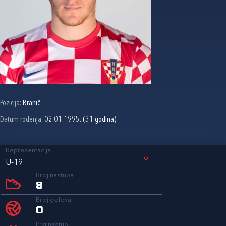
Pozicija:
Branič
Datum rođenja:
02.01.1995. (31 godina)
Reprezentacija
U-19
Broj nastupa
8
Broj golova
0
Prvi nastup