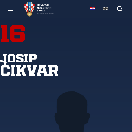
16
Josip
Čikvar