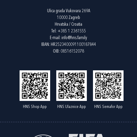
Ulica grada Vukovara 269A
10000 Zagreb
Hrvatska / Croatia
Tel:
+385 1 2361555
E-mail:
info@hns.family
IBAN: HR2523400091100187844
OIB: 08516152078
HNS Shop App
HNS Ulaznice App
HNS Semafor App