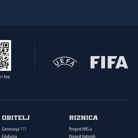
or App
Obitelj
Riznica
Generacija 111
Povijest HNS-a
Edukacija
Povijest Vatrenih