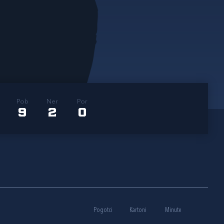
Pob
Ner
Por
9
2
0
Pogotci
Kartoni
Minute