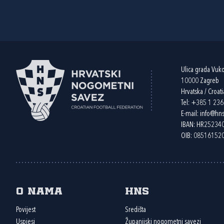
Ulica grada Vuk
10000 Zagreb
Hrvatska / Croati
Tel:
+385 1 23
E-mail:
info@hns
IBAN: HR2523
OIB: 08516152
O nama
HNS
Povijest
Središta
Uspjesi
Županijski nogometni savezi