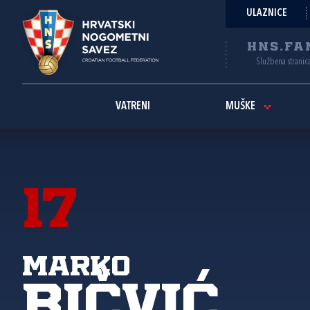
ULAZNICE
HNS.FA
Službena stranic
VATRENI
MUŠKE
17
Marko
Bičvić