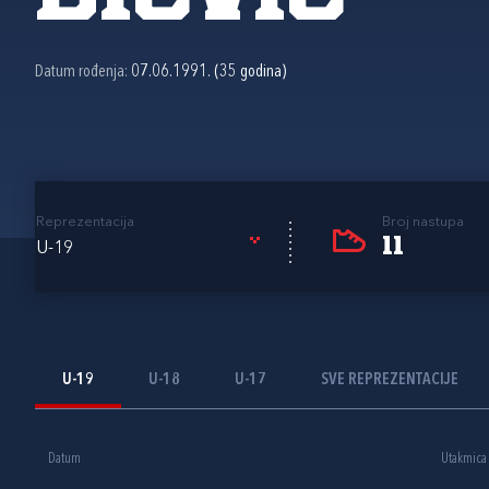
Datum rođenja:
07.06.1991. (35 godina)
Reprezentacija
Broj nastupa
11
U-19
U-19
U-18
U-17
SVE REPREZENTACIJE
Datum
Utakmica