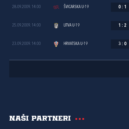
28.09.2009. 14:00
ŠVICARSKA U-19
0
:
1
25.09.2009. 14:00
LITVA U-19
1
:
2
23.09.2009. 14:00
HRVATSKA U-19
3
:
0
Naši partneri