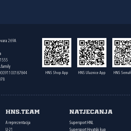
ovara 269A
a
61555
.family
HNS Shop App
HNS Ulaznice App
HNS Semaf
400091100187844
078
HNS.team
Natjecanja
A reprezentacija
Supersport HNL
U-21
Supersport Hrvatski kup