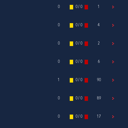
0
0 / 0
1
0
0 / 0
4
0
0 / 0
2
0
0 / 0
6
1
0 / 0
90
0
0 / 0
89
0
0 / 0
17