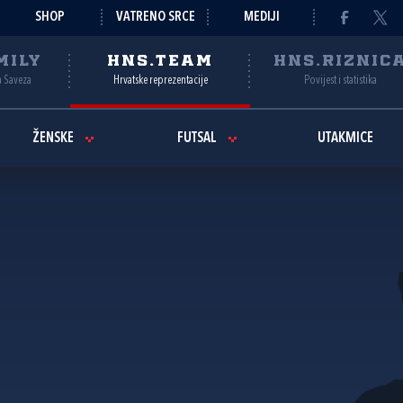
SHOP
VATRENO SRCE
MEDIJI
MILY
HNS.TEAM
HNS.RIZNIC
a Saveza
Hrvatske reprezentacije
Povijest i statistika
ŽENSKE
FUTSAL
UTAKMICE