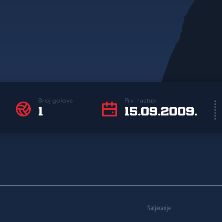
Broj golova
Prvi nastup
1
15.09.2009.
Natjecanje