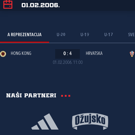
01.02.2006.
A REPREZENTACIJA
U-20
U-19
U-17
SVE
HONG KONG
0
:
4
HRVATSKA
01.02.2006. 11:00
Naši partneri