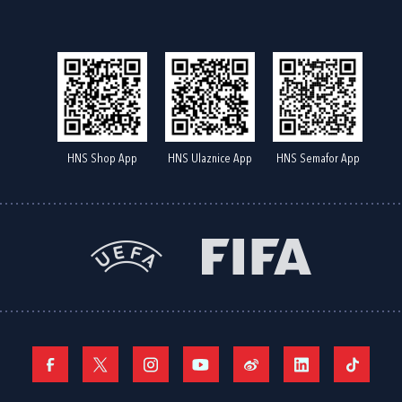
HNS Shop App
HNS Ulaznice App
HNS Semafor App