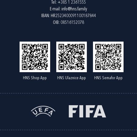
Tel:
+385 1 2361555
E-mail:
info@hns.family
IBAN: HR2523400091100187844
OIB: 08516152078
HNS Shop App
HNS Ulaznice App
HNS Semafor App