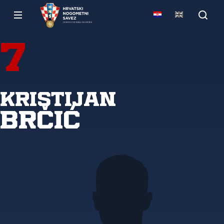
7
Kristijan
Brčić