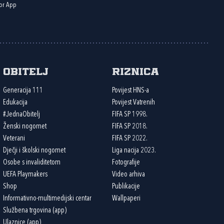
or App
Obitelj
Riznica
Generacija 111
Povijest HNS-a
Edukacija
Povijest Vatrenih
#JednaObitelj
FIFA SP 1998.
Ženski nogomet
FIFA SP 2018.
Veterani
FIFA SP 2022.
Dječji i školski nogomet
Liga nacija 2023.
Osobe s invaliditetom
Fotografije
UEFA Playmakers
Video arhiva
Shop
Publikacije
Informativno-multimedijski centar
Wallpaperi
Službena trgovina (app)
Ulaznice (app)