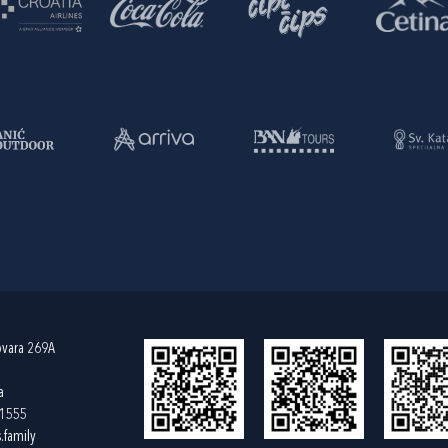
ovara 269A
a
61555
.family