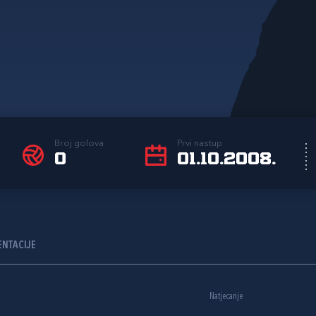
Broj golova
Prvi nastup
0
01.10.2008.
ENTACIJE
Natjecanje