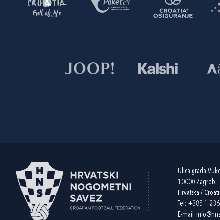
Ulica grada Vuk
10000 Zagreb
Hrvatska / Croati
Tel:
+385 1 23
E-mail:
info@hns