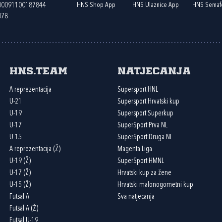
HNS Shop App
HNS Ulaznice App
HNS Semaf
400091100187844
078
HNS.team
Natjecanja
A reprezentacija
Supersport HNL
U-21
Supersport Hrvatski kup
U-19
Supersport Superkup
U-17
SuperSport Prva NL
U-15
SuperSport Druga NL
A reprezentacija (Ž)
Magenta Liga
U-19 (Ž)
SuperSport HMNL
U-17 (Ž)
Hrvatski kup za žene
U-15 (Ž)
Hrvatski malonogometni kup
Futsal A
Sva natjecanja
Futsal A (Ž)
Futsal U-19