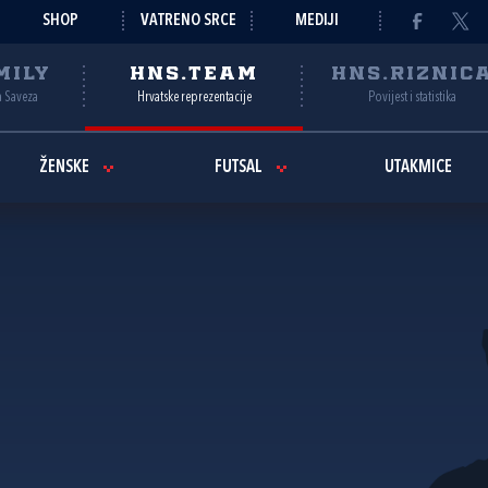
SHOP
VATRENO SRCE
MEDIJI
MILY
HNS.TEAM
HNS.RIZNIC
a Saveza
Hrvatske reprezentacije
Povijest i statistika
ŽENSKE
FUTSAL
UTAKMICE