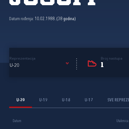
Datum rođenja:
10.02.1988. (38 godina)
Reprezentacija
Broj nastupa
1
U-20
U-20
U-19
U-18
U-17
SVE REPREZ
Datum
Utakmica