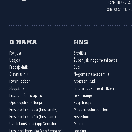
IBAN: HR2523
OIB: 08516152
O nama
HNS
Povijest
Središta
Uspjesi
Županijski nogometni savezi
Predsjednik
Suci
Glavni tajnik
Nogometna akademija
Izvršni odbor
Arbitražni sud
Skupština
Propisi i dokumenti HNS-a
Pristup informacijama
Licenciranje
Opći uvjeti korištenja
Registracije
Privatnost i kolačići (hns.family)
Međunarodni transferi
Privatnost i kolačići (hns.team)
Posrednici
Uvjeti korištenja (app Semafor)
Mediji
Privatnost korisnika (app Semafor)
Logotipi