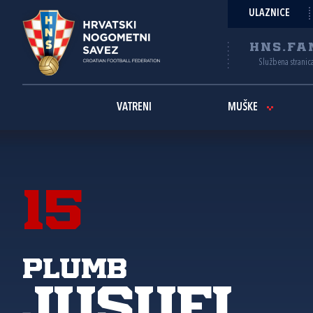
ULAZNICE
HNS.FA
Službena stranic
VATRENI
MUŠKE
15
Plumb
Jusufi