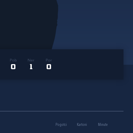
Pob
Ner
Por
0
1
0
Pogotci
Kartoni
Minute