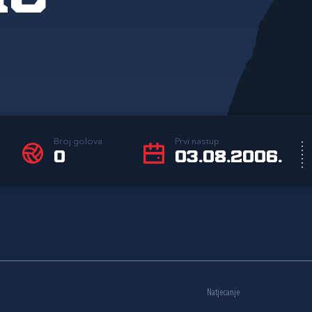
Broj golova
Prvi nastup
0
03.08.2006.
Natjecanje