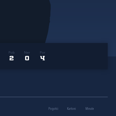
Pob
Ner
Por
2
0
4
Pogotci
Kartoni
Minute