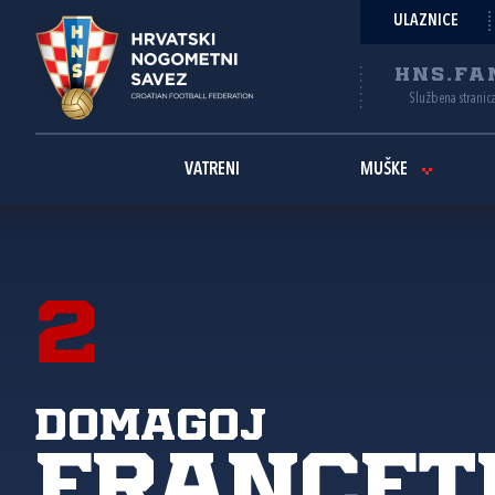
ULAZNICE
HNS.FA
Službena stranic
VATRENI
MUŠKE
2
Domagoj
Francet