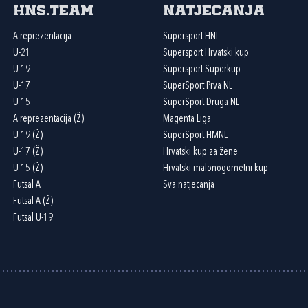
HNS.team
Natjecanja
A reprezentacija
Supersport HNL
U-21
Supersport Hrvatski kup
U-19
Supersport Superkup
U-17
SuperSport Prva NL
U-15
SuperSport Druga NL
A reprezentacija (Ž)
Magenta Liga
U-19 (Ž)
SuperSport HMNL
U-17 (Ž)
Hrvatski kup za žene
U-15 (Ž)
Hrvatski malonogometni kup
Futsal A
Sva natjecanja
Futsal A (Ž)
Futsal U-19