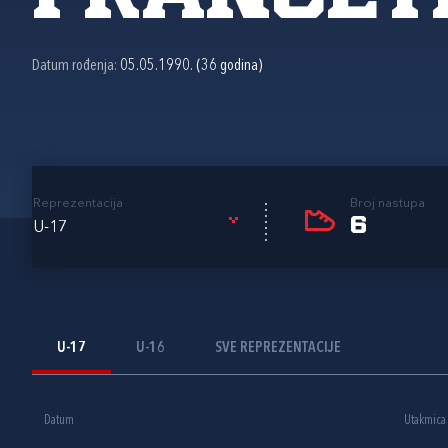
Datum rođenja:
05.05.1990. (36 godina)
Reprezentacija
Broj nastupa
6
U-17
U-17
U-16
SVE REPREZENTACIJE
Datum
Utakmica