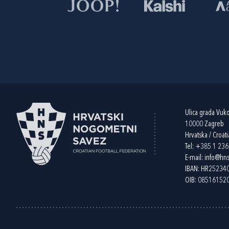
Ulica grada Vuk
10000 Zagreb
Hrvatska / Croati
Tel:
+385 1 23
E-mail:
info@hns
IBAN: HR2523
OIB: 08516152