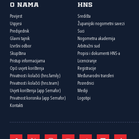
O nama
HNS
Povijest
Središta
Uspjesi
Županijski nogometni savezi
Predsjednik
Suci
Glavni tajnik
Nogometna akademija
Izvršni odbor
Arbitražni sud
Skupština
Propisi i dokumenti HNS-a
Pristup informacijama
Licenciranje
Opći uvjeti korištenja
Registracije
Privatnost i kolačići (hns.family)
Međunarodni transferi
Privatnost i kolačići (hns.team)
Posrednici
Uvjeti korištenja (app Semafor)
Mediji
Privatnost korisnika (app Semafor)
Logotipi
Kontakti