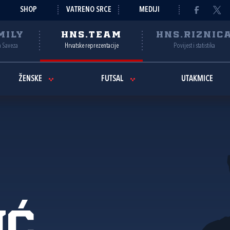
SHOP
VATRENO SRCE
MEDIJI
MILY
HNS.TEAM
HNS.RIZNIC
a Saveza
Hrvatske reprezentacije
Povijest i statistika
ŽENSKE
FUTSAL
UTAKMICE
ić