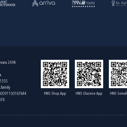
ovara 269A
a
61555
.family
HNS Shop App
HNS Ulaznice App
HNS Semaf
400091100187844
078