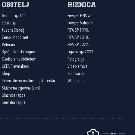
Obitelj
Riznica
Generacija 111
Povijest HNS-a
Edukacija
Povijest Vatrenih
#JednaObitelj
FIFA SP 1998.
Ženski nogomet
FIFA SP 2018.
Veterani
FIFA SP 2022.
Dječji i školski nogomet
Liga nacija 2023.
Osobe s invaliditetom
Fotografije
UEFA Playmakers
Video arhiva
Shop
Publikacije
Informativno-multimedijski centar
Wallpaperi
Službena trgovina (app)
Ulaznice (app)
Semafor (app)