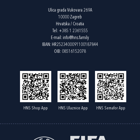
Ulica grada Vukovara 269A
10000 Zagreb
Hrvatska / Croatia
Tel:
+385 1 2361555
E-mail:
info@hns.family
IBAN: HR2523400091100187844
OIB: 08516152078
HNS Shop App
HNS Ulaznice App
HNS Semafor App