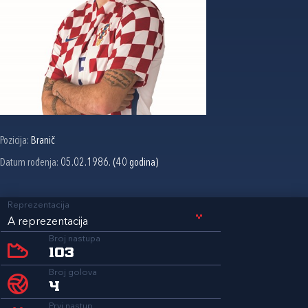
Pozicija:
Branič
Datum rođenja:
05.02.1986. (40 godina)
Reprezentacija
A reprezentacija
Broj nastupa
103
Broj golova
4
Prvi nastup