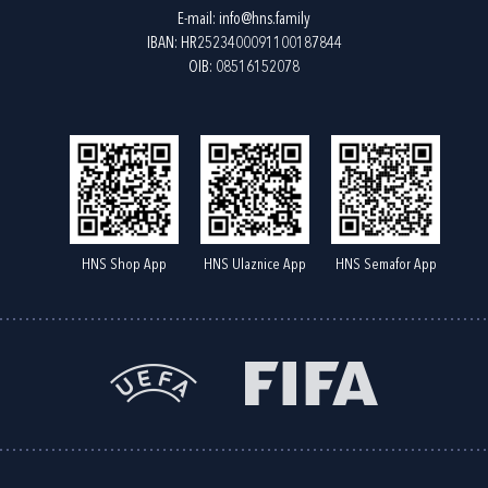
E-mail:
info@hns.family
IBAN: HR2523400091100187844
OIB: 08516152078
HNS Shop App
HNS Ulaznice App
HNS Semafor App