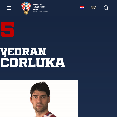
5
Vedran
Ćorluka