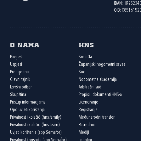
IBAN: HR2523
OIB: 08516152
O nama
HNS
Povijest
Središta
Uspjesi
Županijski nogometni savezi
Predsjednik
Suci
Glavni tajnik
Nogometna akademija
Izvršni odbor
Arbitražni sud
Skupština
Propisi i dokumenti HNS-a
Pristup informacijama
Licenciranje
Opći uvjeti korištenja
Registracije
Privatnost i kolačići (hns.family)
Međunarodni transferi
Privatnost i kolačići (hns.team)
Posrednici
Uvjeti korištenja (app Semafor)
Mediji
Privatnost korisnika (app Semafor)
Logotipi