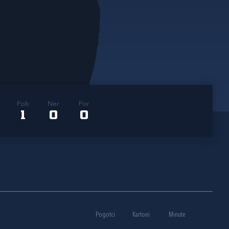
Pob
Ner
Por
1
0
0
Pogotci
Kartoni
Minute