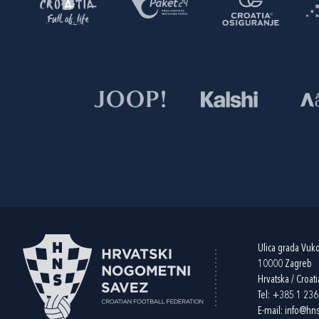
Ulica grada Vuk
10000 Zagreb
Hrvatska / Croati
Tel:
+385 1 23
E-mail:
info@hns