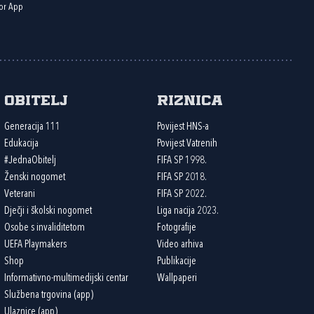
or App
Obitelj
Riznica
Generacija 111
Povijest HNS-a
Edukacija
Povijest Vatrenih
#JednaObitelj
FIFA SP 1998.
Ženski nogomet
FIFA SP 2018.
Veterani
FIFA SP 2022.
Dječji i školski nogomet
Liga nacija 2023.
Osobe s invaliditetom
Fotografije
UEFA Playmakers
Video arhiva
Shop
Publikacije
Informativno-multimedijski centar
Wallpaperi
Službena trgovina (app)
Ulaznice (app)