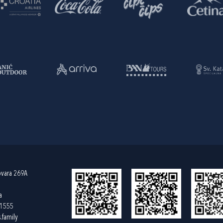
ovara 269A
a
61555
.family