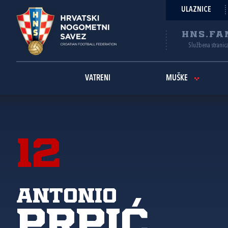
ULAZNICE
HNS.FA
Službena stranic
VATRENI
MUŠKE
12
Antonio
Prpić