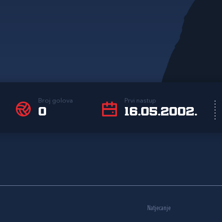
Broj golova
Prvi nastup
0
16.05.2002.
Natjecanje