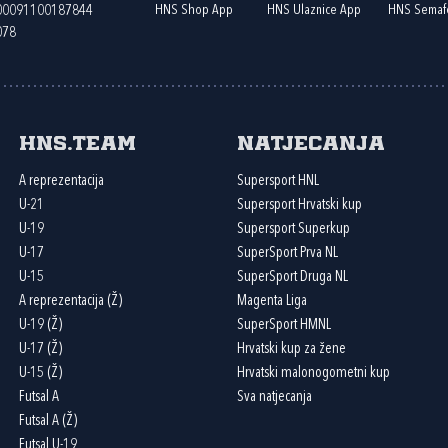
HNS Shop App
HNS Ulaznice App
HNS Semaf
400091100187844
078
HNS.team
Natjecanja
A reprezentacija
Supersport HNL
U-21
Supersport Hrvatski kup
U-19
Supersport Superkup
U-17
SuperSport Prva NL
U-15
SuperSport Druga NL
A reprezentacija (Ž)
Magenta Liga
U-19 (Ž)
SuperSport HMNL
U-17 (Ž)
Hrvatski kup za žene
U-15 (Ž)
Hrvatski malonogometni kup
Futsal A
Sva natjecanja
Futsal A (Ž)
Futsal U-19