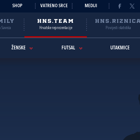
SHOP
VATRENO SRCE
MEDIJI
MILY
HNS.TEAM
HNS.RIZNIC
a Saveza
Hrvatske reprezentacije
Povijest i statistika
ŽENSKE
FUTSAL
UTAKMICE