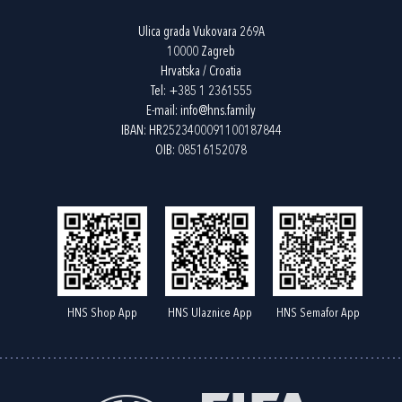
Ulica grada Vukovara 269A
10000 Zagreb
Hrvatska / Croatia
Tel:
+385 1 2361555
E-mail:
info@hns.family
IBAN: HR2523400091100187844
OIB: 08516152078
HNS Shop App
HNS Ulaznice App
HNS Semafor App