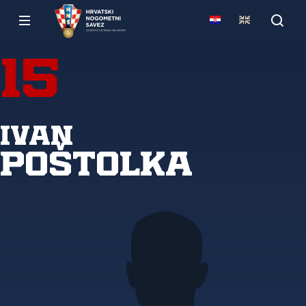
15
Ivan
Poštolka