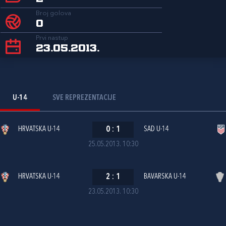
Broj golova
0
Prvi nastup
23.05.2013.
U-14
SVE REPREZENTACIJE
HRVATSKA U-14
0
:
1
SAD U-14
25.05.2013. 10:30
HRVATSKA U-14
2
:
1
BAVARSKA U-14
23.05.2013. 10:30