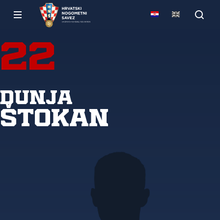
22
Dunja
Štokan