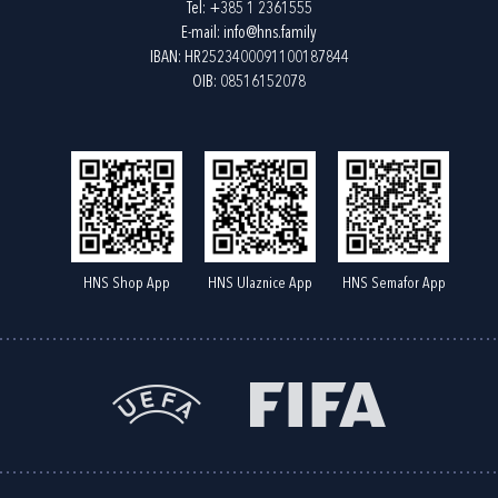
Tel:
+385 1 2361555
E-mail:
info@hns.family
IBAN: HR2523400091100187844
OIB: 08516152078
HNS Shop App
HNS Ulaznice App
HNS Semafor App