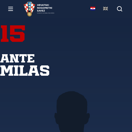
15
Ante
Milas