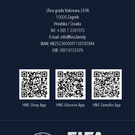
Ulica grada Vukovara 269A
10000 Zagreb
Hrvatska / Croatia
Tel:
+385 1 2361555
E-mail:
info@hns.family
IBAN: HR2523400091100187844
OIB: 08516152078
HNS Shop App
HNS Ulaznice App
HNS Semafor App