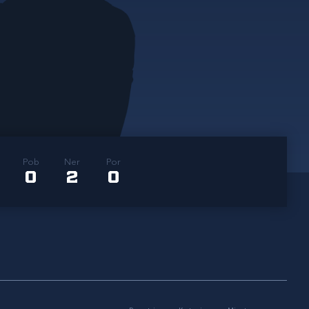
Pob
Ner
Por
0
2
0