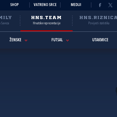
SHOP
VATRENO SRCE
MEDIJI
MILY
HNS.TEAM
HNS.RIZNIC
a Saveza
Hrvatske reprezentacije
Povijest i statistika
ŽENSKE
FUTSAL
UTAKMICE