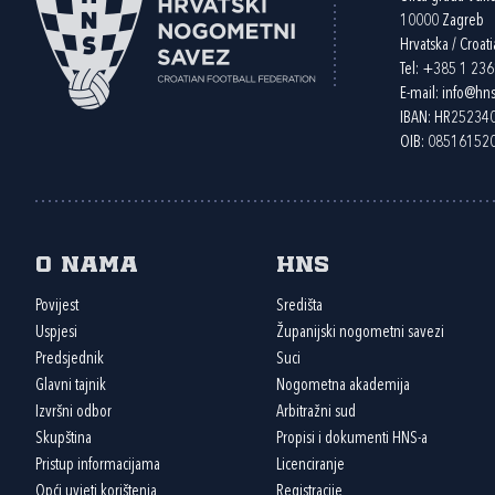
10000 Zagreb
Hrvatska / Croati
Tel:
+385 1 23
E-mail:
info@hns
IBAN: HR2523
OIB: 08516152
O nama
HNS
Povijest
Središta
Uspjesi
Županijski nogometni savezi
Predsjednik
Suci
Glavni tajnik
Nogometna akademija
Izvršni odbor
Arbitražni sud
Skupština
Propisi i dokumenti HNS-a
Pristup informacijama
Licenciranje
Opći uvjeti korištenja
Registracije