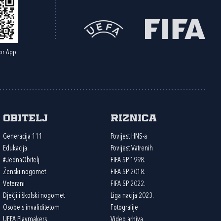
or App
Obitelj
Riznica
Generacija 111
Povijest HNS-a
Edukacija
Povijest Vatrenih
#JednaObitelj
FIFA SP 1998.
Ženski nogomet
FIFA SP 2018.
Veterani
FIFA SP 2022.
Dječji i školski nogomet
Liga nacija 2023.
Osobe s invaliditetom
Fotografije
UEFA Playmakers
Video arhiva