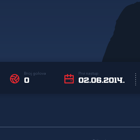
Broj golova
Prvi nastup
0
02.06.2014.