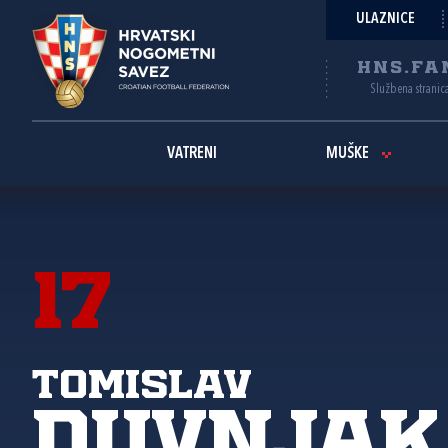
ULAZNICE
HNS.FA
Službena stranic
VATRENI
MUŠKE
17
Tomislav
Duvnjak