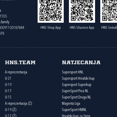
a
61555
.family
HNS Shop App
HNS Ulaznice App
HNS Semaf
400091100187844
078
HNS.team
Natjecanja
A reprezentacija
Supersport HNL
U-21
Supersport Hrvatski kup
U-19
Supersport Superkup
U-17
SuperSport Prva NL
U-15
SuperSport Druga NL
A reprezentacija (Ž)
Magenta Liga
U-19 (Ž)
SuperSport HMNL
U-17 (Ž)
Hrvatski kup za žene