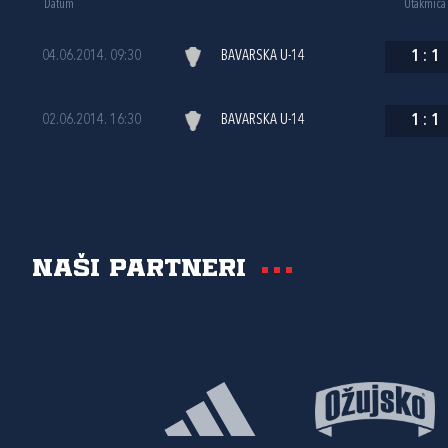
Datum
Utakmica
04.06.2014. 09:30
BAVARSKA U-14
1
:
1
02.06.2014. 16:30
BAVARSKA U-14
1
:
1
Naši partneri