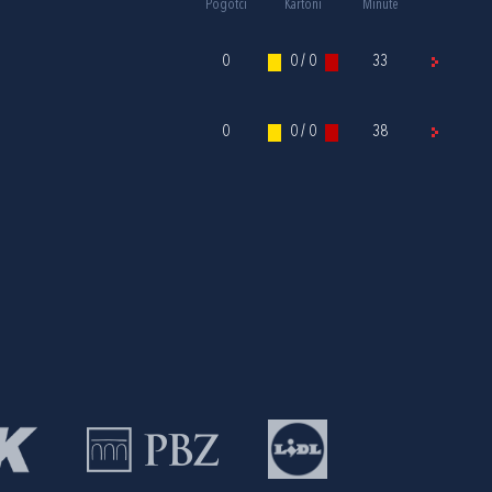
Pogotci
Kartoni
Minute
0
0 / 0
33
0
0 / 0
38