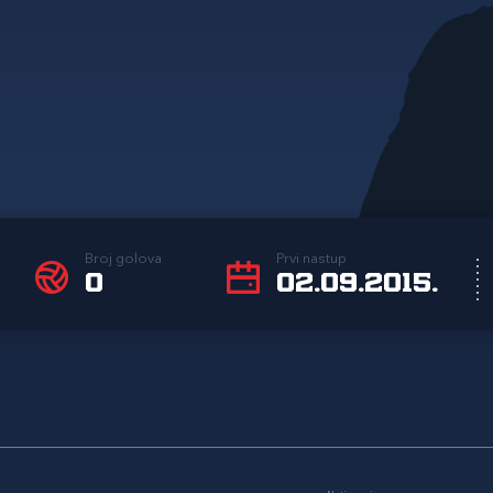
Broj golova
Prvi nastup
0
02.09.2015.