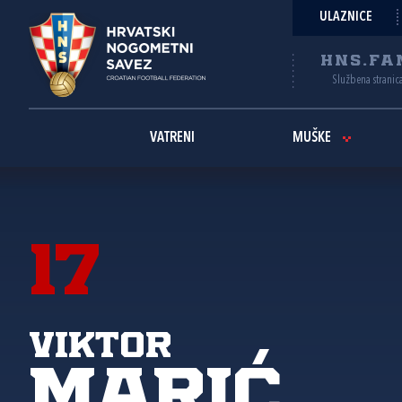
ULAZNICE
HNS.FA
Službena stranic
VATRENI
MUŠKE
17
Viktor
Marić