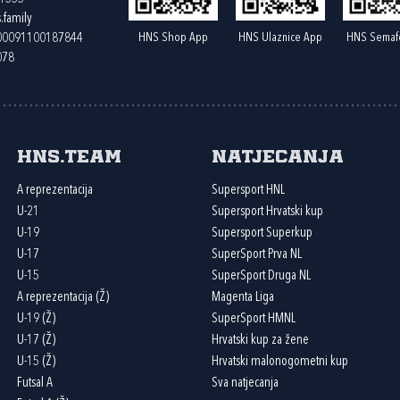
.family
HNS Shop App
HNS Ulaznice App
HNS Semaf
400091100187844
078
HNS.team
Natjecanja
A reprezentacija
Supersport HNL
U-21
Supersport Hrvatski kup
U-19
Supersport Superkup
U-17
SuperSport Prva NL
U-15
SuperSport Druga NL
A reprezentacija (Ž)
Magenta Liga
U-19 (Ž)
SuperSport HMNL
U-17 (Ž)
Hrvatski kup za žene
U-15 (Ž)
Hrvatski malonogometni kup
Futsal A
Sva natjecanja