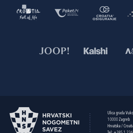
Ulica grada Vuk
10000 Zagreb
Hrvatska / Croati
Tel:
+385 1 23