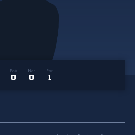
Pob
Ner
Por
0
0
1