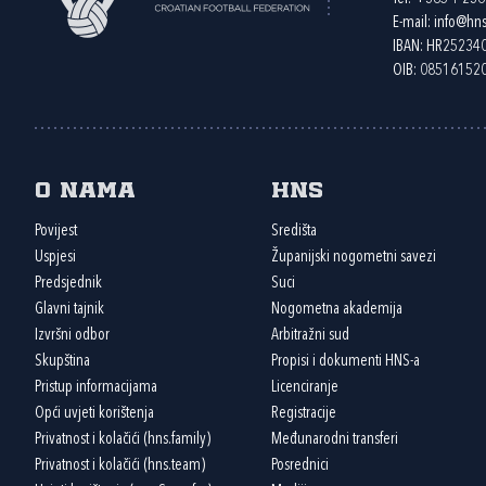
E-mail:
info@hns
IBAN: HR2523
OIB: 08516152
O nama
HNS
Povijest
Središta
Uspjesi
Županijski nogometni savezi
Predsjednik
Suci
Glavni tajnik
Nogometna akademija
Izvršni odbor
Arbitražni sud
Skupština
Propisi i dokumenti HNS-a
Pristup informacijama
Licenciranje
Opći uvjeti korištenja
Registracije
Privatnost i kolačići (hns.family)
Međunarodni transferi
Privatnost i kolačići (hns.team)
Posrednici