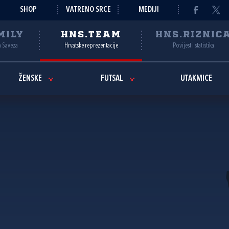
SHOP
VATRENO SRCE
MEDIJI
MILY
HNS.TEAM
HNS.RIZNIC
a Saveza
Hrvatske reprezentacije
Povijest i statistika
ŽENSKE
FUTSAL
UTAKMICE