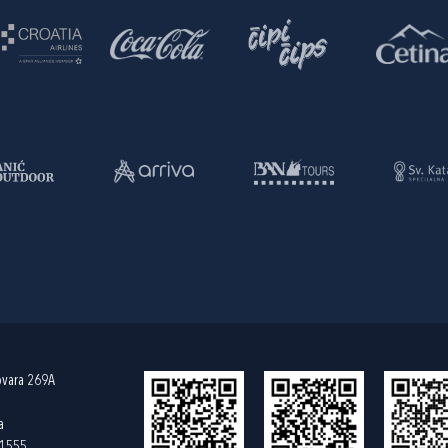
ovara 269A
a
61555