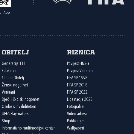
or App
Obitelj
Riznica
Generacija 111
Povijest HNS-a
Edukacija
Povijest Vatrenih
#JednaObitelj
FIFA SP 1998.
Ženski nogomet
FIFA SP 2018.
Veterani
FIFA SP 2022.
Dječji i školski nogomet
Liga nacija 2023.
Osobe s invaliditetom
Fotografije
UEFA Playmakers
Video arhiva
Shop
Publikacije
Informativno-multimedijski centar
Wallpaperi