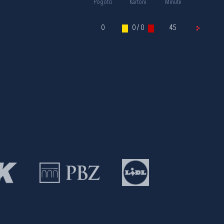
Pogotci
Kartoni
Minute
0
0 / 0
45