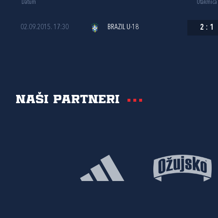
Datum
Utakmica
02.09.2015. 17:30
BRAZIL U-18
2
:
1
Naši partneri