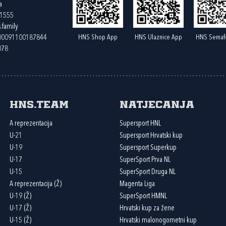
a
61555
.family
HNS Shop App
HNS Ulaznice App
HNS Semaf
400091100187844
078
HNS.team
Natjecanja
A reprezentacija
Supersport HNL
U-21
Supersport Hrvatski kup
U-19
Supersport Superkup
U-17
SuperSport Prva NL
U-15
SuperSport Druga NL
A reprezentacija (Ž)
Magenta Liga
U-19 (Ž)
SuperSport HMNL
U-17 (Ž)
Hrvatski kup za žene
U-15 (Ž)
Hrvatski malonogometni kup