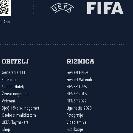
or App
Obitelj
Riznica
Generacija 111
Povijest HNS-a
Edukacija
Povijest Vatrenih
#JednaObitelj
FIFA SP 1998.
Ženski nogomet
FIFA SP 2018.
Veterani
FIFA SP 2022.
Dječji i školski nogomet
Liga nacija 2023.
Osobe s invaliditetom
Fotografije
UEFA Playmakers
Video arhiva
Shop
Publikacije