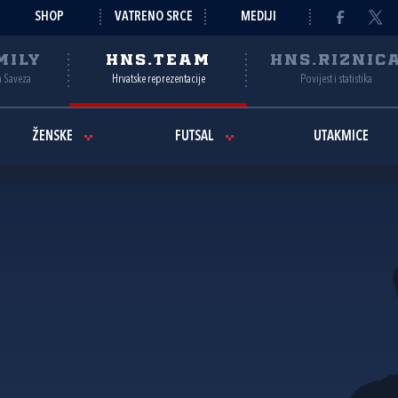
SHOP
VATRENO SRCE
MEDIJI
MILY
HNS.TEAM
HNS.RIZNIC
a Saveza
Hrvatske reprezentacije
Povijest i statistika
ŽENSKE
FUTSAL
UTAKMICE