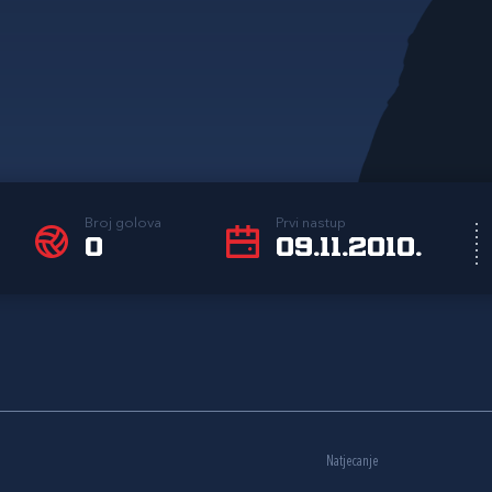
Broj golova
Prvi nastup
0
09.11.2010.
Natjecanje