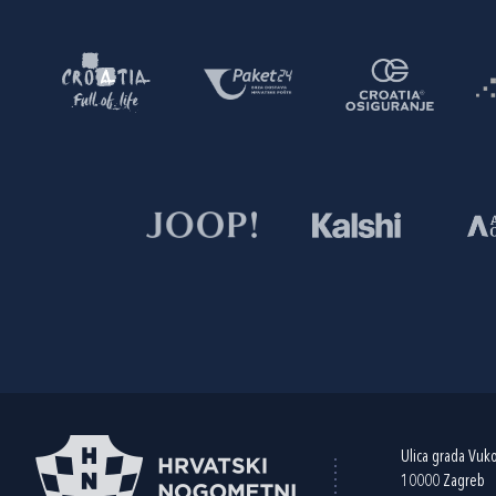
Ulica grada Vuk
10000 Zagreb