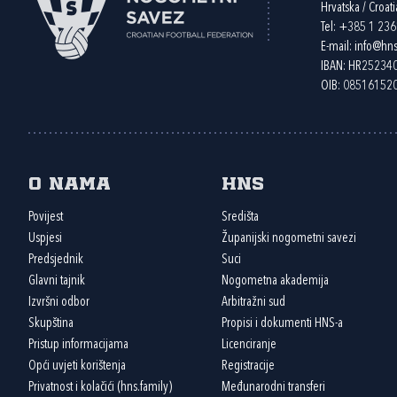
Hrvatska / Croati
Tel:
+385 1 23
E-mail:
info@hns
IBAN: HR2523
OIB: 08516152
O nama
HNS
Povijest
Središta
Uspjesi
Županijski nogometni savezi
Predsjednik
Suci
Glavni tajnik
Nogometna akademija
Izvršni odbor
Arbitražni sud
Skupština
Propisi i dokumenti HNS-a
Pristup informacijama
Licenciranje
Opći uvjeti korištenja
Registracije
Privatnost i kolačići (hns.family)
Međunarodni transferi