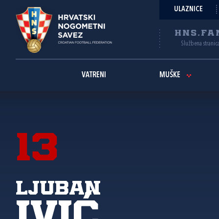
ULAZNICE
HNS.FA
Službena stranic
VATRENI
MUŠKE
13
Ljuban
Ivić