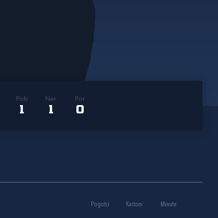
Pob
Ner
Por
1
1
0
Pogotci
Kartoni
Minute