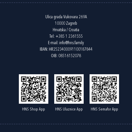
Ulica grada Vukovara 269A
10000 Zagreb
Hrvatska / Croatia
Tel:
+385 1 2361555
E-mail:
info@hns.family
IBAN: HR2523400091100187844
OIB: 08516152078
HNS Shop App
HNS Ulaznice App
HNS Semafor App