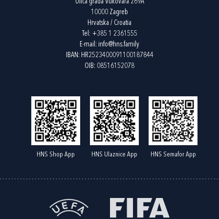
Ulica grada Vukovara 269A
10000 Zagreb
Hrvatska / Croatia
Tel:
+385 1 2361555
E-mail:
info@hns.family
IBAN: HR2523400091100187844
OIB: 08516152078
HNS Shop App
HNS Ulaznice App
HNS Semafor App