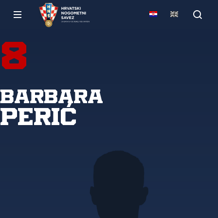
8
Barbara
Perić