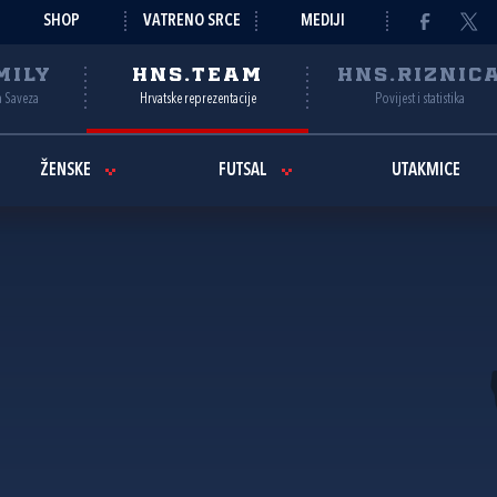
SHOP
VATRENO SRCE
MEDIJI
MILY
HNS.TEAM
HNS.RIZNIC
a Saveza
Hrvatske reprezentacije
Povijest i statistika
ŽENSKE
FUTSAL
UTAKMICE