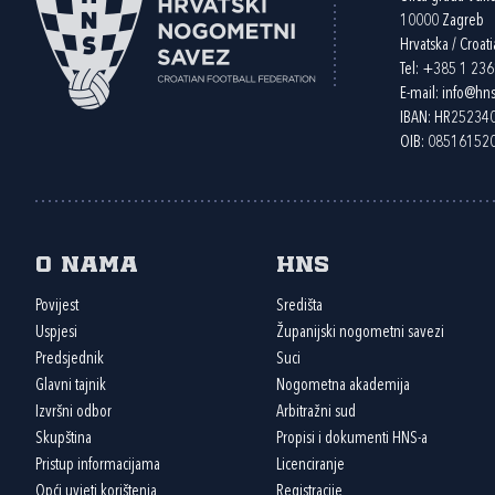
10000 Zagreb
Hrvatska / Croati
Tel:
+385 1 23
E-mail:
info@hns
IBAN: HR2523
OIB: 08516152
O nama
HNS
Povijest
Središta
Uspjesi
Županijski nogometni savezi
Predsjednik
Suci
Glavni tajnik
Nogometna akademija
Izvršni odbor
Arbitražni sud
Skupština
Propisi i dokumenti HNS-a
Pristup informacijama
Licenciranje
Opći uvjeti korištenja
Registracije