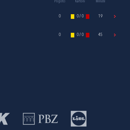
Pogotci
Kartoni
Minute
0
0 / 0
19
0
0 / 0
45