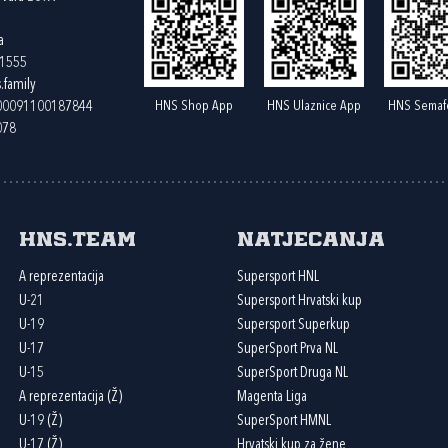
a
61555
.family
HNS Shop App
HNS Ulaznice App
HNS Semaf
400091100187844
078
HNS.team
Natjecanja
A reprezentacija
Supersport HNL
U-21
Supersport Hrvatski kup
U-19
Supersport Superkup
U-17
SuperSport Prva NL
U-15
SuperSport Druga NL
A reprezentacija (Ž)
Magenta Liga
U-19 (Ž)
SuperSport HMNL
U-17 (Ž)
Hrvatski kup za žene