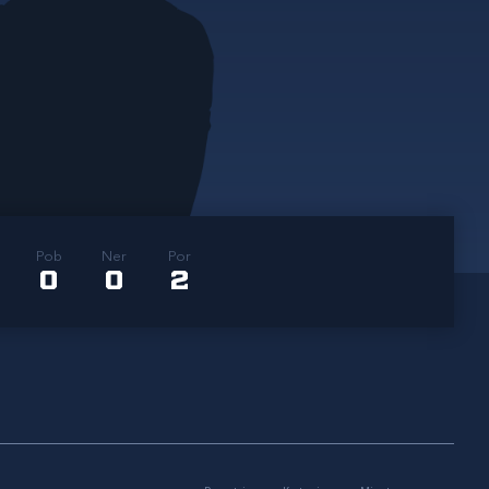
Pob
Ner
Por
0
0
2