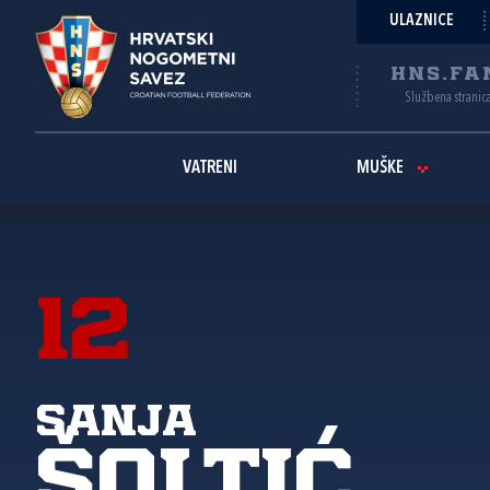
ULAZNICE
HNS.FA
Službena stranic
VATRENI
MUŠKE
12
Sanja
Šoltić