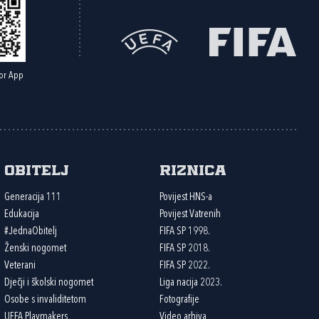
or App
Obitelj
Riznica
Generacija 111
Povijest HNS-a
Edukacija
Povijest Vatrenih
#JednaObitelj
FIFA SP 1998.
Ženski nogomet
FIFA SP 2018.
Veterani
FIFA SP 2022.
Dječji i školski nogomet
Liga nacija 2023.
Osobe s invaliditetom
Fotografije
UEFA Playmakers
Video arhiva